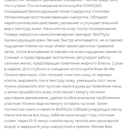
что и утром. После очищения используйте COMODEX
Очищающий балансирующий тоник Сыворотка: Comodex
Увлажняющая восстанавливающая сыворотка. Обладает
кератолитическим действием, увлажняет и улучшает внешний
вид и текстуру кожи. Наносите на кожу после тонизирования.
Поверх сыворотки нанесите вечерний препарат: BioPhyto
Балансирующий крем. Легкий, быстро впитывается, не оставляет
ощущения пленки на лице. Имеет яркий цветочно-травяной
запах, после впитывания оставляет на коже ощущение свежести.
Снимает и предотвращает воспаления, регулирует работу
сальных желез, предотвращая появление жирного блеска. 2 раза
в неделю: Для глубокого очищения используйте Rose de Mer
Пилинговое мыло. Оно поможет очистить кожу от мертвых
клеток, выровнять тон и текстуру кожу, уменьшить пост-акне.
Нужно размылить этот кусочек мыла в руках до появления пены,
а затем проработать кожу этой пеной 1 минуту легкими
круговыми движениями, уделяя особое внимание проблемным
участкам. Можно еще на минуту оставить на коже. Затем
полностью смыть и нанести BioPhyto Себорегулирующую маску.
Наносите ее на все лицо, избегая зоны вокруг глаз, плотным
слоем. Через 10-15 минут смойте маску теплой или прохладной
водой, и завершите уход сывороткой и кремом. Желаю Вам