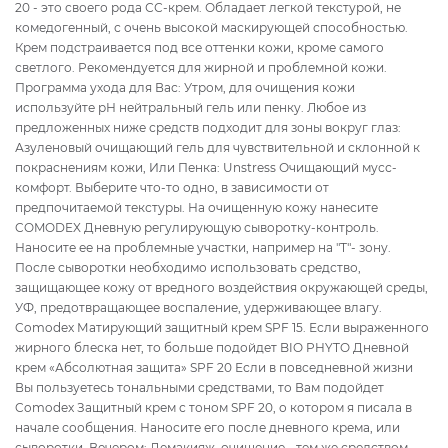
20 - это своего рода СС-крем. Обладает легкой текстурой, не
комедогенный, с очень высокой маскирующей способностью.
Крем подстраивается под все оттенки кожи, кроме самого
светлого. Рекомендуется для жирной и проблемной кожи.
Программа ухода для Вас: Утром, для очищения кожи
используйте рН нейтральный гель или пенку. Любое из
предложенных ниже средств подходит для зоны вокруг глаз:
Азуленовый очищающий гель для чувствительной и склонной к
покраснениям кожи, Или Пенка: Unstress Очищающий мусс-
комфорт. Выберите что-то одно, в зависимости от
предпочитаемой текстуры. На очищенную кожу нанесите
COMODEX Дневную регулирующую сыворотку-контроль.
Наносите ее на проблемные участки, например на "Т"- зону.
После сыворотки необходимо использовать средство,
защищающее кожу от вредного воздействия окружающей среды,
УФ, предотвращающее воспаление, удерживающее влагу.
Comodex Матирующий защитный крем SPF 15. Если выраженного
жирного блеска нет, то больше подойдет BIO PHYTO Дневной
крем «Абсолютная защита» SPF 20 Если в повседневной жизни
Вы пользуетесь тональными средствами, то Вам подойдет
Comodex Защитный крем с тоном SPF 20, о котором я писала в
начале сообщения. Наносите его после дневного крема, или
сыворотки. Вечером: Демакияж, очищение - тем же средством,