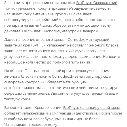
Завершить процесс очищения поможет
BioPhyto Освежающий
тоник
- увлажняет кожу и придавая ей ощущение свежести,
насыщает кожу витаминами группы В, оказывает
себорегулирующие действие! Нанести небольшое количество
препарата на ватный диск, обработать им лицо, шею и зону
декольте. Не смывать. Используйте утром и вечером.
Далее нанесение дневного крема -
Comodex Матирующий
защитный крем SPF 15
- Увлажняет, не оставляя жирного блеска,
защищает от негативного действия УФ-лучей, повышает
упругость и эластичность кожи, ускоряет заживление. Нанесите
небольшое количество до полного впитывания.
На область Т-зоны под дневной крем с целью уменьшения
жирного блеска наносите
Comodex Дневная регулирующая
сыворотка-контроль
- Обладает матирующим,
антибактериальным и кератолитическим действием, регулирует
секрецию сальных желез. Увлажняет и улучшает внешний вид и
текстуру кожи.
Вечерний крем - Крем вечерний:
BioPhyto балансирующий крем,
обладает
увлажняющим и смягчающим действиями. Нормализует
выработку кожного себума, уменьшая жирный блеск.
Успокаивает и освежает кожу.