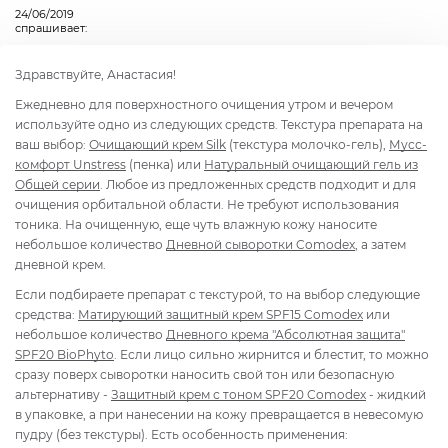
24/06/2019
спрашивает:
Здравствуйте, Анастасия!
Ежедневно для поверхностного очищения утром и вечером
используйте одно из следующих средств. Текстура препарата на
ваш выбор:
Очищающий крем Silk
(текстура молочко-гель),
Мусс-
комфорт Unstress
(пенка) или
Натуральный очищающий гель из
Общей серии
. Любое из предложенных средств подходит и для
очищения орбитальной области. Не требуют использования
тоника. На очищенную, еще чуть влажную кожу наносите
небольшое количество
Дневной сыворотки Comodex
, а затем
дневной крем.
Если подбираете препарат с текстурой, то на выбор следующие
средства:
Матирующий защитный крем SPF15 Comodex
или
небольшое количество
Дневного крема "Абсолютная защита"
SPF20 BioPhyto
. Если лицо сильно жирнится и блестит, то можно
сразу поверх сыворотки наносить свой тон или безопасную
альтернативу -
Защитный крем с тоном SPF20 Comodex
- жидкий
в упаковке, а при нанесении на кожу превращается в невесомую
пудру (без текстуры). Есть особенность применения: