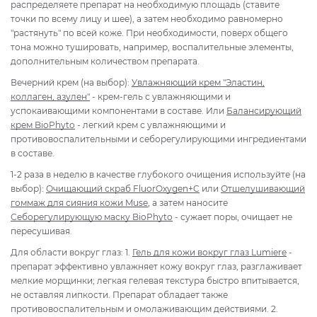
распределяете препарат на необходимую площадь (ставите
точки по всему лицу и шее), а затем необходимо равномерно
"растянуть" по всей коже. При необходимости, поверх общего
тона можно тушировать, например, воспалительные элементы,
дополнительным количеством препарата.
Вечерний крем (на выбор):
Увлажняющий крем "Эластин,
коллаген, азулен"
- крем-гель с увлажняющими и
успокаивающими компонентами в составе. Или
Балансирующий
крем BioPhyto
- легкий крем с увлажняющими и
противовоспалительными и себорегулирующими ингредиентами
в составе.
1-2 раза в неделю в качестве глубокого очищения используйте (на
выбор):
Очищающий скраб FluorOxygen+C
или
Отшелушивающий
гоммаж для сияния кожи Muse
, а затем наносите
Себорегулирующую маску BioPhyto
- сужает поры, очищает не
пересушивая.
Для области вокруг глаз: 1.
Гель для кожи вокруг глаз Lumiere
-
препарат эффективно увлажняет кожу вокруг глаз, разглаживает
мелкие морщинки; легкая гелевая текстура быстро впитывается,
не оставляя липкости. Препарат обладает также
противовоспалительным и омолаживающим действиями. 2.