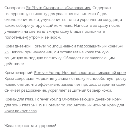
Сыворотка
BioPhyto
Сыворотка «Очарование»
. Содержит
гиалуроновую кислоту для увлажнения, витамин С для
омоложения кожи, улучшения ее тона и укрепления сосудов, а
также себорегулирующий комплекс. Наносите ее сразу после
умывания на слегка влажную кожу (лишь промокните
полотенцем) утром и вечером.
Крем дневной:
Forever Young Дневной гидрозащитный крем SPF
25
. Легкий при нанесении, он оставляет на коже тонкую
защитную липидную пленочку. Обладает омолаживающим
действием.
Крем вечерний:
Forever Young. Ночной восстанавливающий крем
.
Крем сокращает морщины, увлажняет кожу и способствует росту
новых клеток, что эффективно замедляет процесс старения кожи.
Снимает раздражение, укрепляет защитный барьер кожи.
Кремы для глаз:
Forever Young Омолаживающий дневной крем
для зоны глаз SPF 15
и
Forever Young
Активный ночной крем для
кожи вокруг глаз
.
Желаю красоты и здоровья!