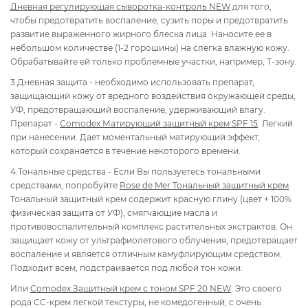
Дневная регулирующая сыворотка-контроль NEW
для того,
чтобы предотвратить воспаление, сузить поры и предотвратить
развитие выраженного жирного блеска лица. Наносите ее в
небольшом количестве (1-2 горошины) на слегка влажную кожу.
Обрабатывайте ей только проблемные участки, например, Т-зону.
3.Дневная защита - необходимо использовать препарат,
защищающий кожу от вредного воздействия окружающей среды,
УФ, предотвращающий воспаление, удерживающий влагу.
Препарат -
Comodex Матирующий защитный крем SPF 15
. Легкий
при нанесении. Дает моментальный матирующий эффект,
который сохраняется в течение некоторого времени.
4.Тональные средства - Если Вы пользуетесь тональными
средствами, попробуйте
Rose de Mer Тональный защитный крем
.
Тональный защитный крем содержит красную глину (цвет + 100%
физическая защита от УФ), смягчающие масла и
противовоспалительный комплекс растительных экстрактов. Он
защищает кожу от ультрафиолетового облучения, предотвращает
воспаление и является отличным камуфлирующим средством.
Подходит всем, подстраивается под любой тон кожи.
Или
Comodex Защитный крем с тоном SPF 20 NEW
. Это своего
рода СС-крем легкой текстуры, не комедогенный, с очень