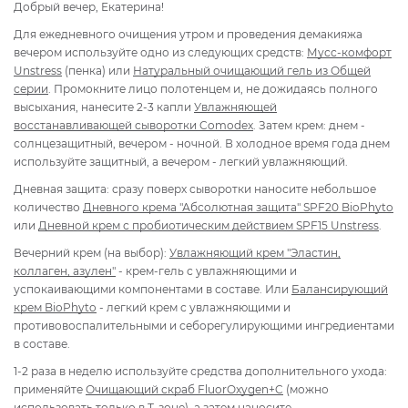
Добрый вечер, Екатерина!
Для ежедневного очищения утром и проведения демакияжа
вечером используйте одно из следующих средств:
Мусс-комфорт
Unstress
(пенка) или
Натуральный очищающий гель из Общей
серии
.
Промокните лицо полотенцем и, не дожидаясь полного
высыхания, нанесите 2-3 капли
Увлажняющей
восстанавливающей сыворотки Comodex
. Затем крем: днем -
солнцезащитный, вечером - ночной. В холодное время года днем
используйте защитный, а вечером - легкий увлажняющий.
Дневная защита: сразу поверх сыворотки наносите небольшое
количество
Дневного крема "Абсолютная защита" SPF20 BioPhyto
или
Дневной крем с пробиотическим действием SPF15 Unstress
.
Вечерний крем (на выбор):
Увлажняющий крем "Эластин,
коллаген, азулен"
- крем-гель с увлажняющими и
успокаивающими компонентами в составе. Или
Балансирующий
крем BioPhyto
- легкий крем с увлажняющими и
противовоспалительными и себорегулирующими ингредиентами
в составе.
1-2 раза в неделю используйте средства дополнительного ухода:
применяйте
Очищающий скраб FluorOxygen+C
(можно
использовать только в Т-зоне), а затем наносите