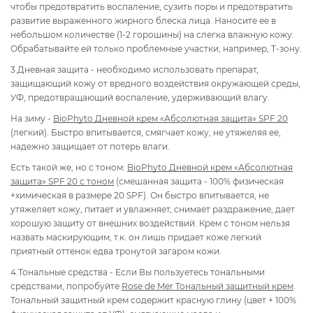
чтобы предотвратить воспаление, сузить поры и предотвратить
развитие выраженного жирного блеска лица. Наносите ее в
небольшом количестве (1-2 горошины) на слегка влажную кожу.
Обрабатывайте ей только проблемные участки, например, Т-зону.
3.Дневная защита - необходимо использовать препарат,
защищающий кожу от вредного воздействия окружающей среды,
УФ, предотвращающий воспаление, удерживающий влагу.
На зиму -
BioPhyto Дневной крем «Абсолютная защита» SPF 20
(легкий). Быстро впитывается, смягчает кожу, не утяжеляя ее,
надежно защищает от потерь влаги.
Есть такой же, но с тоном:
BioPhyto Дневной крем «Абсолютная
защита» SPF 20 с тоном
(смешанная защита - 100% физическая
+химическая в размере 20 SPF). Он быстро впитывается, не
утяжеляет кожу, питает и увлажняет, снимает раздражение, дает
хорошую защиту от внешних воздействий. Крем с тоном нельзя
назвать маскирующим, т.к. он лишь придает коже легкий
приятный оттенок едва тронутой загаром кожи.
4.Тональные средства - Если Вы пользуетесь тональными
средствами, попробуйте
Rose de Mer Тональный защитный крем
.
Тональный защитный крем содержит красную глину (цвет + 100%