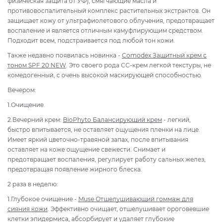
физическая защита от УФ), смягчающие масла и
противовоспалительный комплекс растительных экстрактов. Он
защищает кожу от ультрафиолетового облучения, предотвращает
воспаление и является отличным камуфлирующим средством.
Подходит всем, подстраивается под любой тон кожи.
Также недавно появилась новинка -
Comodex Защитный крем с
тоном SPF 20 NEW
. Это своего рода СС-крем легкой текстуры, не
комедогенный, с очень высокой маскирующей способностью.
Вечером:
1.Очищение.
2.Вечерний крем:
BioPhyto Балансирующий крем
- легкий,
быстро впитывается, не оставляет ощущения пленки на лице.
Имеет яркий цветочно-травяной запах, после впитывания
оставляет на коже ощущение свежести. Снимает и
предотвращает воспаления, регулирует работу сальных желез,
предотвращая появление жирного блеска.
2 раза в неделю:
1.Глубокое очищение -
Muse Отшелушивающий гоммаж для
сияния кожи
. Эффективно очищает, отшелушивает ороговевшие
клетки эпидермиса, абсорбирует и удаляет глубокие