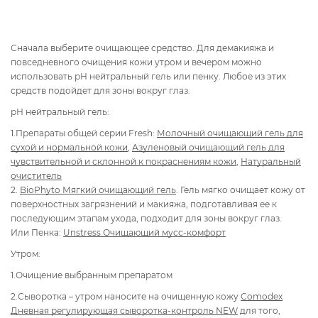
Сначала выберите очищающее средство. Для демакияжа и
повседневного очищения кожи утром и вечером можно
использовать рН нейтральный гель или пенку. Любое из этих
средств подойдет для зоны вокруг глаз.
рН нейтральный гель:
1.Препараты общей серии Fresh:
Молочный очищающий гель для
сухой и нормальной кожи
,
Азуленовый очищающий гель для
чувствительной и склонной к покраснениям кожи
,
Натуральный
очиститель
2.
BioPhyto Мягкий очищающий гель
. Гель мягко очищает кожу от
поверхностных загрязнений и макияжа, подготавливая ее к
последующим этапам ухода, подходит для зоны вокруг глаз.
Или Пенка:
Unstress Очищающий мусс-комфорт
Утром:
1.Очищение выбранным препаратом
2.Сыворотка – утром наносите на очищенную кожу
Comodex
Дневная регулирующая сыворотка-контроль NEW
для того,