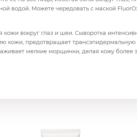
ной водой. Можете чередовать с маской FluorO
ля кожи вокруг глаз и шеи. Сыворотка интенси
ию кожи, предотвращает трансэпидермальную п
глаживает мелкие морщинки, делая кожу более э