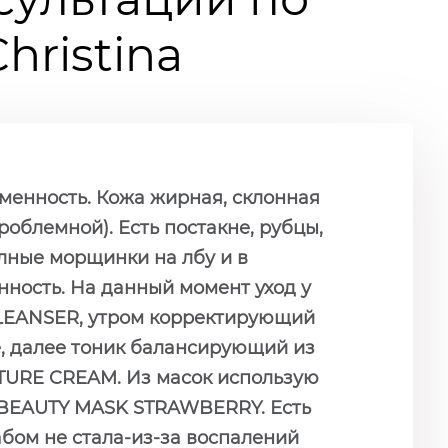
ristina
еменность. Кожа жирная, склонная
роблемной). Есть постакне, рубцы,
олные морщинки на лбу и в
енность. На данный момент уход у
LEANSER, утром корректирующий
е, далее тоник балансирующий из
URE CREAM. Из масок использую
 BEAUTY MASK STRAWBERRY. Есть
абом не стала-из-за воспалений