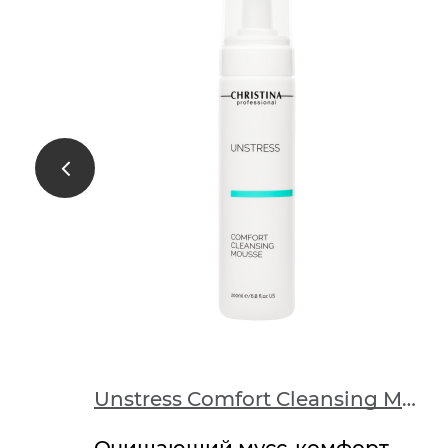
k
75
Unstress Comfort Cleansing Mousse