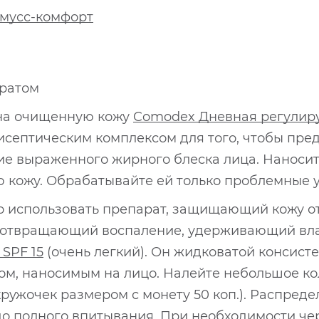
мусс-комфорт
ратом
 на очищенную кожу
Comodex Дневная регулир
исептическим комплексом для того, чтобы пре
ие выраженного жирного блеска лица. Наносите
 кожу. Обрабатывайте ей только проблемные уч
о использовать препарат, защищающий кожу о
дотвращающий воспаление, удерживающий вла
SPF 15
(очень легкий). Он жидковатой консисте
ом, наносимым на лицо. Налейте небольшое ко
кружочек размером с монету 50 коп.). Распред
о полного впитывания. При необходимости че