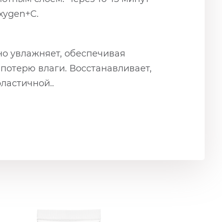
xygen+С.
вно увлажняет, обеспечивая
отерю влаги. Восстанавливает,
ластичной..