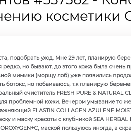
ению косметики Ch
та, подобрать уход. Мне 29 лет, планирую бер
редко, но бывают, до этого кожа была очень п
ивной мимики (морщу лоб) уже появились прод
оть ботокс, но побаиваюсь, т.к планирую берем
ральный очиститель FRESH PURE & NATURAL C
 для проблемной кожи. Вечером умывание то ж
лажняющий ELASTIN COLLAGEN AZULENE MOIST
ку и маску красоты с клубникой SEA HERBAL
UOROXYGEN+C, маской пользуюсь иногда, а скр