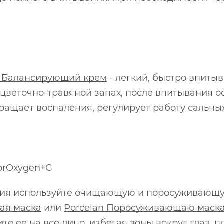
o Балансирующий крем
- легкий, быстро впиты
 цветочно-травяной запах, после впитывания 
ращает воспаления, регулирует работу сальны
uorOxygen+С
ения используйте очищающую и поросуживающу
ая маска
или
Porcelan Поросуживающаю маск
ите ее на все лицо, избегая зоны вокруг глаз, 