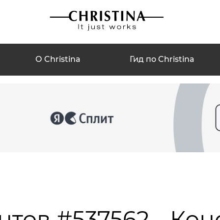
О Christina
Гид по Christina
нтов #537562 - Кон