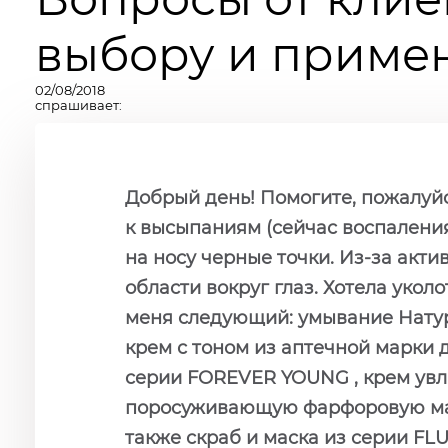
выбору и примен
02/08/2018
спрашивает:
Добрый день! Помогите, пожалуйс
к высыпаниям (сейчас воспаления 
на носу черные точки. Из-за акт
области вокруг глаз. Хотела укол
меня следующий: умывание Нату
крем с тоном из аптечной марки
серии FOREVER YOUNG , крем ув
поросуживающую фарфоровую мас
также скраб и маска из серии FL