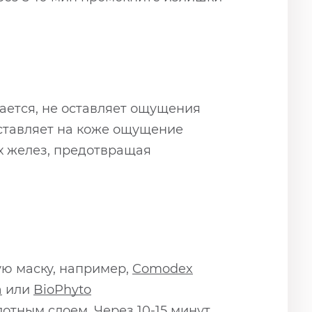
вается, не оставляет ощущения
оставляет на коже ощущение
х желез, предотвращая
ю маску, например,
Comodex
а
или
BioPhyto
плотным слоем. Через 10-15 минут