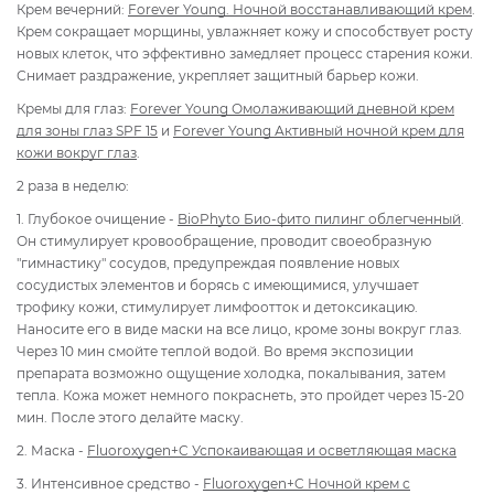
Крем вечерний:
Forever Young. Ночной восстанавливающий крем
.
Крем сокращает морщины, увлажняет кожу и способствует росту
новых клеток, что эффективно замедляет процесс старения кожи.
Снимает раздражение, укрепляет защитный барьер кожи.
Кремы для глаз:
Forever Young Омолаживающий дневной крем
для зоны глаз SPF 15
и
Forever Young
Активный ночной крем для
кожи вокруг глаз
.
2 раза в неделю:
1. Глубокое очищение -
BioPhyto Био-фито пилинг облегченный
.
Он стимулирует кровообращение, проводит своеобразную
"гимнастику" сосудов, предупреждая появление новых
сосудистых элементов и борясь с имеющимися, улучшает
трофику кожи, стимулирует лимфоотток и детоксикацию.
Наносите его в виде маски на все лицо, кроме зоны вокруг глаз.
Через 10 мин смойте теплой водой. Во время экспозиции
препарата возможно ощущение холодка, покалывания, затем
тепла. Кожа может немного покраснеть, это пройдет через 15-20
мин. После этого делайте маску.
2. Маска -
Fluoroxygen+C Успокаивающая и осветляющая маска
3. Интенсивное средство -
Fluoroxygen+C Ночной крем с