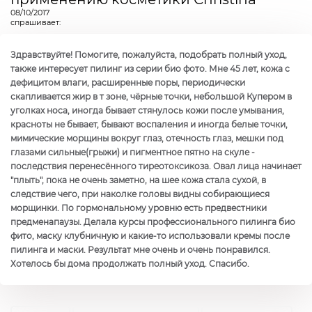
08/10/2017
спрашивает:
Здравствуйте! Помогите, пожалуйста, подобрать полный уход,
также интересует пилинг из серии био фото. Мне 45 лет, кожа с
дефицитом влаги, расширенные поры, периодически
скапливается жир в т зоне, чёрные точки, небольшой Купером в
уголках носа, иногда бывает стянулось кожи после умывания,
красноты не бывает, бывают воспаления и иногда белые точки,
мимические морщины вокруг глаз, отечность глаз, мешки под
глазами сильные(грыжи) и пигментное пятно на скуле -
последствия перенесённого тиреотоксикоза. Овал лица начинает
"плыть", пока не очень заметно, на шее кожа стала сухой, в
следствие чего, при наколке головы видны собирающиеся
морщинки. По гормональному уровню есть предвестники
предменапаузы. Делала курсы профессионального пилинга био
фито, маску клубничную и какие-то использовали кремы после
пилинга и маски. Результат мне очень и очень понравился.
Хотелось бы дома продолжать полный уход. Спасибо.