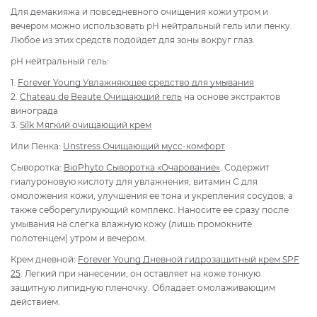
Для демакияжа и повседневного очищения кожи утром и
вечером можно использовать рН нейтральный гель или пенку.
Любое из этих средств подойдет для зоны вокруг глаз.
рН нейтральный гель:
1.
Forever Young Увлажняющее средство для умывания
2.
Chateau de Beaute Очищающий гель
на основе экстрактов
винограда
3.
Silk Мягкий очищающий крем
Или Пенка:
Unstress Очищающий мусс-комфорт
Сыворотка:
BioPhyto
Сыворотка «Очарование»
. Содержит
гиалуроновую кислоту для увлажнения, витамин С для
омоложения кожи, улучшения ее тона и укрепления сосудов, а
также себорегулирующий комплекс. Наносите ее сразу после
умывания на слегка влажную кожу (лишь промокните
полотенцем) утром и вечером.
Крем дневной:
Forever Young Дневной гидрозащитный крем SPF
25
. Легкий при нанесении, он оставляет на коже тонкую
защитную липидную пленочку. Обладает омолаживающим
действием.