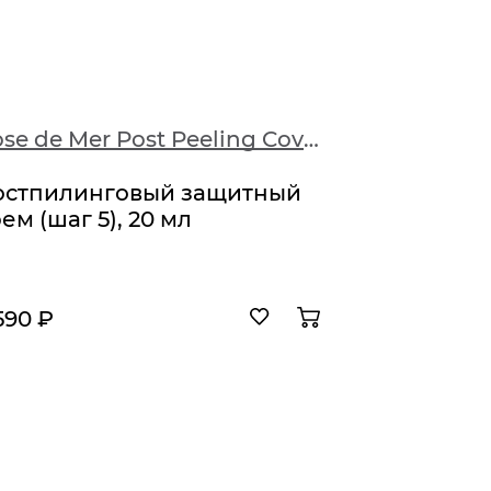
Rose de Mer Post Peeling Cover Cream
Bio Phy
остпилинговый защитный
Баланс
ем (шаг 5), 20 мл
590 ₽
5 335 ₽