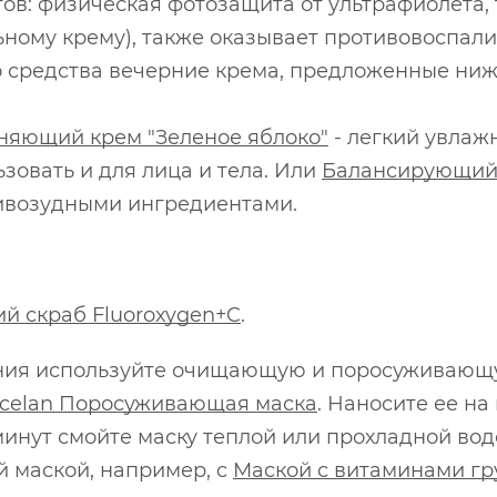
тов: физическая фотозащита от ультрафиолета
ьному крему), также оказывает противовоспал
 средства вечерние крема, предложенные ниже
няющий крем "Зеленое яблоко"
- легкий увлаж
зовать и для лица и тела. Или
Балансирующий 
ивозудными ингредиентами.
 скраб Fluoroxygen+C
.
щения используйте очищающую и поросуживающ
rcelan Поросуживающая маска
. Наносите ее на
 минут смойте маску теплой или прохладной вод
 маской, например, c
Маской с витаминами гр