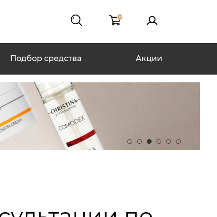
0
Подбор средства
Акции
нсультации по