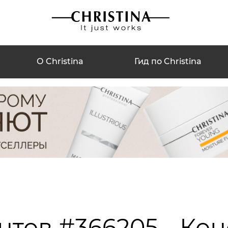
О Christina
Гид по Christina
нтов #366205 - Ко