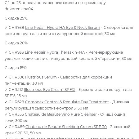
С 1 по 23 апреля повышенные скидки по промокоду
dr.korenkina04
Скидка 25%:
✓ CHR938
Line Repair Hydra HA Eye & Neck Serum
- Сыворотка для
кожи вокруг глаз и шеи с гиалуроновой кислотой, 30 мл
Скидка 20%:
✓ CHR933
Line Repair Hydra Theraskin+HA
- Регенерирующие
увлажняющие капли с гиалуроновой кислотой «Тераскин», 30 мл
Скидка 15%:
✓ CHR506
Illustrious Serum
- Сыворотка для коррекции
пигментации, 30 мл
✓ CHR512
Illustrious Eye Cream SPF15
- Крем для кожи вокруг глаз
SPF15, 15 мл
✓ CHR628
Comodex Control & Regulate Day Treatment
- Дневная
регулирующая сыворотка-контроль, 50 мл
✓ CHR555
Chateau de Beaute Vino Pure Cleanser
- Очищающий
гель, 300 мл
✓ CHR489
Chateau de Beaute Shielding Сream SPF 30
- Защитный
крем SPF 30, 50 мл