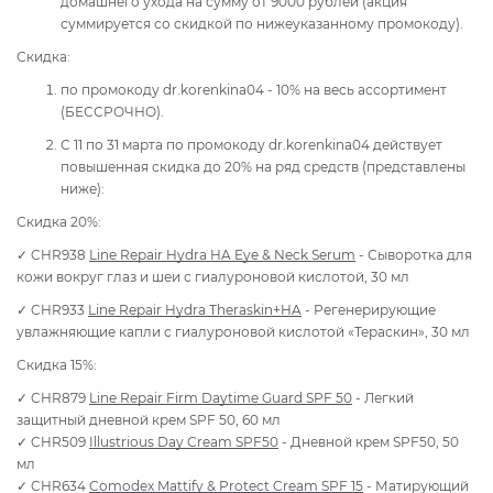
домашнего ухода на сумму от 9000 рублей (акция
суммируется со скидкой по нижеуказанному промокоду).
Скидка:
по промокоду dr.korenkina04 - 10% на весь ассортимент
(БЕССРОЧНО).
С 11 по 31 марта по промокоду dr.korenkina04 действует
повышенная скидка до 20% на ряд средств (представлены
ниже):
Скидка 20%:
✓ CHR938
Line Repair Hydra HA Eye & Neck Serum
- Сыворотка для
кожи вокруг глаз и шеи с гиалуроновой кислотой, 30 мл
✓ CHR933
Line Repair Hydra Theraskin+HA
- Регенерирующие
увлажняющие капли с гиалуроновой кислотой «Тераскин», 30 мл
Скидка 15%:
✓ CHR879
Line Repair Firm Daytime Guard SPF 50
- Легкий
защитный дневной крем SPF 50, 60 мл
✓ CHR509
Illustrious Day Cream SPF50
- Дневной крем SPF50, 50
мл
✓ CHR634
Comodex Mattify & Protect Cream SPF 15
- Матирующий