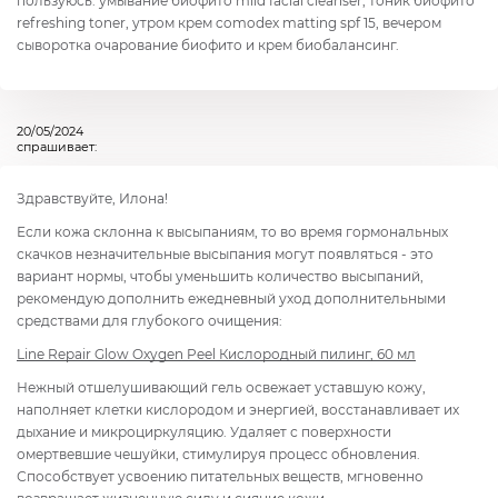
пользуюсь: умывание биофито mild facial cleanser, тоник биофито
refreshing toner, утром крем comodex matting spf 15, вечером
сыворотка очарование биофито и крем биобалансинг.
20/05/2024
спрашивает:
Здравствуйте, Илона!
Если кожа склонна к высыпаниям, то во время гормональных
скачков незначительные высыпания могут появляться - это
вариант нормы, чтобы уменьшить количество высыпаний,
рекомендую дополнить ежедневный уход дополнительными
средствами для глубокого очищения:
Line Repair Glow Oxygen Peel Кислородный пилинг, 60 мл
Нежный отшелушивающий гель освежает уставшую кожу,
наполняет клетки кислородом и энергией, восстанавливает их
дыхание и микроциркуляцию. Удаляет с поверхности
омертвевшие чешуйки, стимулируя процесс обновления.
Способствует усвоению питательных веществ, мгновенно