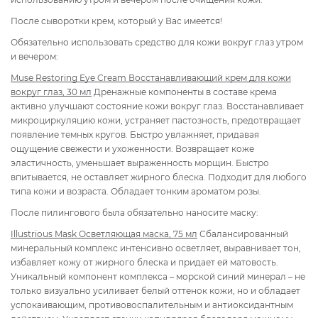
После сыворотки крем, который у Вас имеется!
Обязательно использовать средство для кожи вокруг глаз утром
и вечером:
Muse Restoring Eye Cream Восстанавливающий крем для кожи
вокруг глаз, 30 мл
Дренажные компоненты в составе крема
активно улучшают состояние кожи вокруг глаз. Восстанавливает
микроциркуляцию кожи, устраняет пастозность, предотвращает
появление темных кругов. Быстро увлажняет, придавая
ощущение свежести и ухоженности. Возвращает коже
эластичность, уменьшает выраженность морщин. Быстро
впитывается, не оставляет жирного блеска. Подходит для любого
типа кожи и возраста. Обладает тонким ароматом розы.
После пилингового была обязательно наносите маску:
Illustrious Mask Осветляющая маска, 75 мл
Сбалансированный
минеральный комплекс интенсивно осветляет, выравнивает тон,
избавляет кожу от жирного блеска и придает ей матовость.
Уникальный компонент комплекса – морской синий минерал – не
только визуально усиливает белый оттенок кожи, но и обладает
успокаивающим, противовоспалительным и антиоксидантным