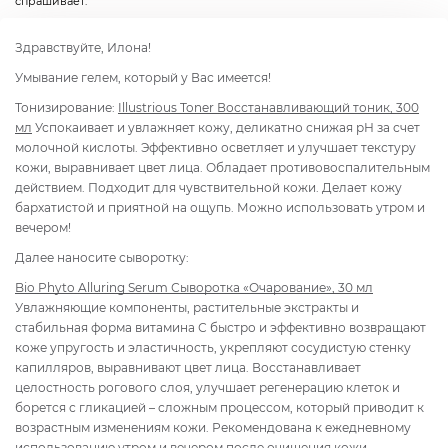
спрашивает:
Здравствуйте, Илона!
Умывание гелем, который у Вас имеется!
Тонизирование:
Illustrious Toner Восстанавливающий тоник, 300
мл
Успокаивает и увлажняет кожу, деликатно снижая рН за счет
молочной кислоты. Эффективно осветляет и улучшает текстуру
кожи, выравнивает цвет лица. Обладает противовоспалительным
действием. Подходит для чувствительной кожи. Делает кожу
бархатистой и приятной на ощупь. Можно использовать утром и
вечером!
Далее наносите сыворотку:
Bio Phyto Alluring Serum Сыворотка «Очарование», 30 мл
Увлажняющие компоненты, растительные экстракты и
стабильная форма витамина С быстро и эффективно возвращают
коже упругость и эластичность, укрепляют сосудистую стенку
капилляров, выравнивают цвет лица. Восстанавливает
целостность рогового слоя, улучшает регенерацию клеток и
борется с гликацией – сложным процессом, который приводит к
возрастным изменениям кожи. Рекомендована к ежедневному
использованию утром и вечером после очищения кожи.