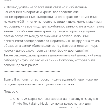
2. Думаю, усиление блеска лица связано с избыточным
нанесением сыворотки и крема, все средства очень
концентрированные, сыворотки на однократное применение
максимум 0,5 пипетки наносите на лицо и шею, крема максимум
«горошину» на все лицо, для комбинированного типа кожи также
важен способ нанесения крема: ту самую «горошину» крема
слегка погрейте между пальчиками и похлопывающими
движениями распределите от Периферии к Центру лица, таким
образом на самой «блестящей» зоне у Вас останется минимум
крема и далее уже от центра к периферии довнедряйте!
Также рекомендую встроить в дополнительный домашний уход
себорегулирующую маску из линии Comodex, которая была
рекомендована ранее!
***********************************************
Если у Вас появятся вопросы, пишите в данной переписке, не
создавая дополнительного диалогового окна.
Подарок:
С 15 по 25 марта ДАРИМ Восстанавливающую маску Bio
Phyto Revitalizing Mask при покупке косметики для