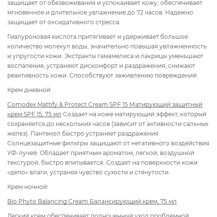
защищает от обезвоживания и успокаивает кожу, обеспечивает
мгновенное и длительное увлажнение до 72 часов. Надежно
защищает от оксидативного стресса.
Гиалуроновая кислота притягивает и удерживает большое
количество молекул воды, значительно повышая увлажненность
и упругости кожи. Экстракты гамамелиса и лакрицы уменьшают
воспаление, устраняют дискомфорт и раздражения, снижают
реактивность кожи. Способствуют заживлению повреждений.
Крем дневной:
Comodex Mattify & Protect Cream SPF 15 Матирующий защитный
крем SPF 15, 75 мл
Создает на коже матирующий эффект, который
сохраняется до нескольких часов (зависит от активности сальных
желез). Пантенол быстро устраняет раздражения.
Солнцезащитные фильтры защищают от негативного воздействия
УФ-лучей. Обладает приятным ароматом, легкой, воздушной
текстурой, быстро впитывается. Создает на поверхности кожи
«депо» влаги, устраняя чувство сухости и стянутости.
Крем ночной:
Bio Phyto Balancing Cream Балансирующий крем, 75 мл
Легкий крем обеспечивает полноценный уход проблемной,