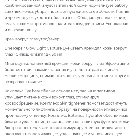
комбинированной и чувствительной коже: нормализует работу
сальных желез, убирая повышенную жирность в области Т-зоны,
и чрезмерную сухость в области щек. Обладает увлажняющим,
смягчающим и противовоспалительным действием. Успокаивает
и освежает кожу.
Крем вокруг глаз утро/вечер:
Line Repair Glow Light Capture Eye Cream Крем для кожи вокруг
глаз «Сияющий взгляд», 30 мл
Многофункциональный крем для кожи вокруг глаз. Эффективно
борется с признаками старения и усталости: разглаживает
мелкие морщины, снимает отечность, уменьшает темные круги и
возвращает сияние.
Комплекс Eye beautifier на основе натуральных пептидов
улучшает питание кожи вокруг глаз, стимулируя
кровообращение. Комплекс Skin tightener помогает достигнуть
моментального лифтинга, образуя на поверхности эпидермиса
проницаемую пленку. Комплекс Botanical hydrator обеспечивает
быстрое увлажнение, восстанавливает защитную функцию кожи.
Экстракт центеллы азиатской стимулирует микроциркуляцию,
оказывает омолаживающее, увлажняющее и успокаивающее