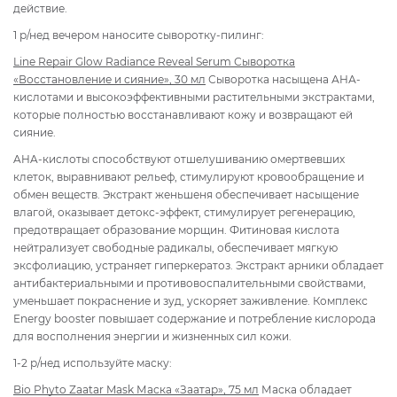
действие.
1 р/нед вечером наносите сыворотку-пилинг:
Line Repair Glow Radiance Reveal Serum Сыворотка
«Восстановление и сияние», 30 мл
Сыворотка насыщена АНА-
кислотами и высокоэффективными растительными экстрактами,
которые полностью восстанавливают кожу и возвращают ей
сияние.
AHA-кислоты способствуют отшелушиванию омертвевших
клеток, выравнивают рельеф, стимулируют кровообращение и
обмен веществ. Экстракт женьшеня обеспечивает насыщение
влагой, оказывает детокс-эффект, стимулирует регенерацию,
предотвращает образование морщин. Фитиновая кислота
нейтрализует свободные радикалы, обеспечивает мягкую
эксфолиацию, устраняет гиперкератоз. Экстракт арники обладает
антибактериальными и противовоспалительными свойствами,
уменьшает покраснение и зуд, ускоряет заживление. Комплекс
Energy booster повышает содержание и потребление кислорода
для восполнения энергии и жизненных сил кожи.
1-2 р/нед используйте маску:
Bio Phyto Zaatar Mask Маска «Заатар», 75 мл
Маска обладает