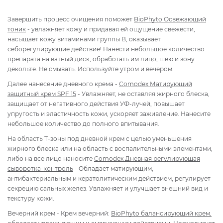
Завершить процесс очищения поможет
BioPhyto Освежающий
тоник
- увлажняет кожу и придавая ей ощущение свежести,
насыщает кожу витаминами группы В, оказывает
себорегулирующие действие! Нанести небольшое количество
препарата на ватный диск, обработать им лицо, шею и зону
декольте. Не смывать. Используйте утром и вечером.
Далее нанесение дневного крема -
Comodex Матирующий
защитный крем SPF 15
- Увлажняет, не оставляя жирного блеска,
защищает от негативного действия УФ-лучей, повышает
упругость и эластичность кожи, ускоряет заживление. Нанесите
небольшое количество до полного впитывания.
На область Т-зоны под дневной крем с целью уменьшения
жирного блеска или на область с воспалительными элементами,
либо на все лицо наносите
Comodex Дневная регулирующая
сыворотка-контроль
- Обладает матирующим,
антибактериальным и кератолитическим действием, регулирует
секрецию сальных желез. Увлажняет и улучшает внешний вид и
текстуру кожи.
Вечерний крем - Крем вечерний:
BioPhyto балансирующий крем,