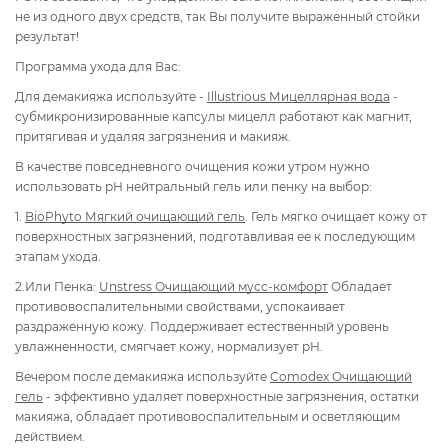
не из одного двух средств, так Вы получите выраженный стойки
результат!
Программа ухода для Вас:
Для демакияжа используйте -
Illustrious Мицеллярная вода
-
субмикронизированные капсулы мицелл работают как магнит,
притягивая и удаляя загрязнения и макияж.
В качестве повседневного очищения кожи утром нужно
использовать рН нейтральный гель или пенку на выбор:
1.
BioPhyto Мягкий очищающий гель
. Гель мягко очищает кожу от
поверхностных загрязнений, подготавливая ее к последующим
этапам ухода.
2.Или Пенка:
Unstress Очищающий мусс-комфорт
Обладает
противовоспалительными свойствами, успокаивает
раздраженную кожу. Поддерживает естественный уровень
увлажненности, смягчает кожу, нормализует pH.
Вечером после демакияжа используйте
Comodex Очищающий
гель
- эффективно удаляет поверхностные загрязнения, остатки
макияжа, обладает противовоспалительным и осветляющим
действием.