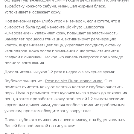
обладает
увлажняющим и смягчающим действиями. Нормализует
выработку кожного себума, уменьшая жирный блеск.
Успокаивает и освежает кожу.
Под вечерний крем (либо утром и вечером, если хотите, что в
сыворотка была одна) нанесите
BioPhyto Сыворотка
«Очарование»
- Увлажняет кожу, повышает ее эластичность.
Замедляет процессы гликации, активизирует регенерацию
клеток, выравнивает цвет лица, укрепляет сосудистую стенку
капилляров. Кожа после применения сыворотки становится
гладкой и сияющей. Несколько капель сыворотки под крем до
полного впитывания.
Дополнительный уход 1-2 раза в неделю в вечернее время:
Глубокое очищение -
Rose de Mer Пилинговое мыло
. Оно
поможет очистить кожу от мертвых клеток и глубоко очистить
поры. Нужно размылить этот кусочек мыла в руках до появления
пены, а затем проработать кожу этой пеной 1-2 минуты легкими
круговыми движениями, уделяя особое внимание проблемным
участкам, при этом обходите зону вокруг глаз.
После глубокого очищения нанесите маску, она будет являться
Вашей базовой маской по типу кожи: