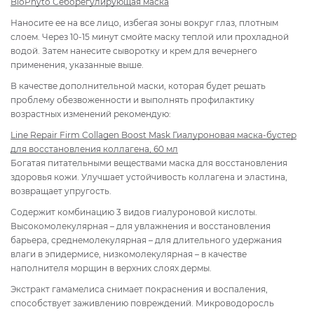
BioPhyto Себорегулирующ
ая маска
Наносите ее на все лицо, избегая зоны вокруг глаз, плотным
слоем. Через 10-15 минут смойте маску теплой или прохладной
водой. Затем нанесите сыворотку и крем для вечернего
применения, указанные выше.
В качестве дополнительной маски, которая будет решать
проблему обезвоженности и выполнять профилактику
возрастных изменений рекомендую:
Line Repair Firm Collagen Boost Mask Гиалуроновая маска-бустер
для восстановления коллагена, 60 мл
Богатая питательными веществами маска для восстановления
здоровья кожи. Улучшает устойчивость коллагена и эластина,
возвращает упругость.
Содержит комбинацию 3 видов гиалуроновой кислоты.
Высокомолекулярная – для увлажнения и восстановления
барьера, среднемолекулярная – для длительного удержания
влаги в эпидермисе, низкомолекулярная – в качестве
наполнителя морщин в верхних слоях дермы.
Экстракт гамамелиса снимает покраснения и воспаления,
способствует заживлению повреждений. Микроводоросль