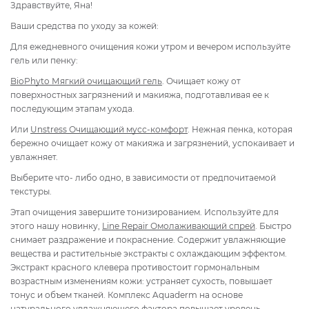
Здравствуйте, Яна!
Ваши средства по уходу за кожей:
Для ежедневного очищения кожи утром и вечером используйте
гель или пенку:
BioPhyto Мягкий очищающий гель
. Очищает кожу от
поверхностных загрязнений и макияжа, подготавливая ее к
последующим этапам ухода.
Или
Unstress Очищающий м
усс-комфорт
. Нежная пенка, которая
бережно очищает кожу от макияжа и загрязнений, успокаивает и
увлажняет.
Выберите что- либо одно, в зависимости от предпочитаемой
текстуры.
Этап очищения завершите тонизированием. Используйте для
этого нашу новинку,
Line Repair
Омолаживающий спрей
. Быстро
снимает раздражение и покраснение. Содержит увлажняющие
вещества и растительные экстракты с охлаждающим эффектом.
Экстракт красного клевера противостоит гормональным
возрастным изменениям кожи: устраняет сухость, повышает
тонус и объем тканей. Комплекс Aquaderm на основе
натурального увлажняющего фактора повышает уровень