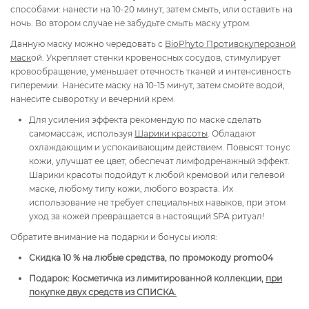
способами: нанести на 10-20 минут, затем смыть, или оставить на
ночь. Во втором случае не забудьте смыть маску утром.
Данную маску можно чередовать с
BioPhyto Противокуперозной
маск
ой. Укрепляет стенки кровеносных сосудов, стимулирует
кровообращение, уменьшает отечность тканей и интенсивность
гиперемии. Нанесите маску на 10-15 минут, затем смойте водой,
нанесите сыворотку и вечерний крем.
Для усиления эффекта рекомендую по маске сделать
самомассаж, используя
Шарики красоты
. Обладают
охлаждающим и успокаивающим действием. Повысят тонус
кожи, улучшат ее цвет, обеспечат лимфодренажный эффект.
Шарики красоты подойдут к любой кремовой или гелевой
маске, любому типу кожи, любого возраста. Их
использование не требует специальных навыков, при этом
уход за кожей превращается в настоящий SPA ритуал!
Обратите внимание на подарки и бонусы июля:
Скидка 10 % на любые средства, по промокоду promo04
Подарок: Косметичка из лимитированной коллекции,
при
покупке двух средств из СПИСКА.