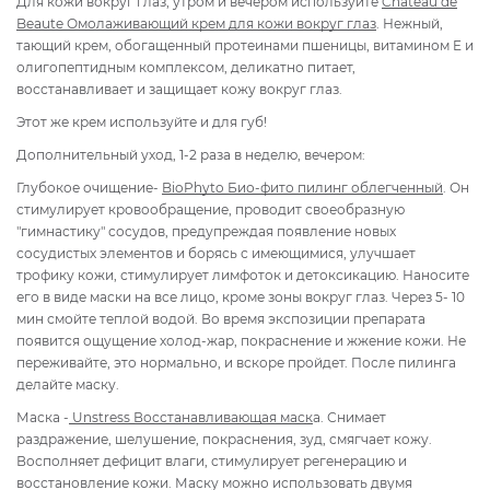
Для кожи вокруг глаз, утром и вечером используйте
Chateau de
Beaute
Омолаживающий крем для кожи вокруг глаз
. Нежный,
тающий крем, обогащенный протеинами пшеницы, витамином E и
олигопептидным комплексом, деликатно питает,
восстанавливает и защищает кожу вокруг глаз.
Этот же крем используйте и для губ!
Дополнительный уход, 1-2 раза в неделю, вечером:
Глубокое очищение-
BioPhyto Био-фито пилинг облегченный
. Он
стимулирует кровообращение, проводит своеобразную
"гимнастику" сосудов, предупреждая появление новых
сосудистых элементов и борясь с имеющимися, улучшает
трофику кожи, стимулирует лимфоток и детоксикацию. Наносите
его в виде маски на все лицо, кроме зоны вокруг глаз. Через 5- 10
мин смойте теплой водой. Во время экспозиции препарата
появится ощущение холод-жар, покраснение и жжение кожи. Не
переживайте, это нормально, и вскоре пройдет. После пилинга
делайте маску.
Маска -
Unstress
Восстанавливающая маск
а. Снимает
раздражение, шелушение, покрасне
ния, зуд, смягчает кожу.
Восполняет дефицит влаги, стимулирует регенерацию и
восстановление кожи. Маску можно использовать двумя