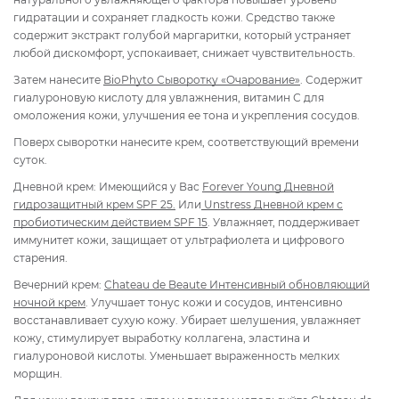
гидратации и сохраняет гладкость кожи. Средство также
содержит экстракт голубой маргаритки, который устраняет
любой дискомфорт, успокаивает, снижает чувствительность.
Затем нанесите
BioPhyto
Сыворотку «Очарование»
. Содержит
гиалуроновую кислоту для увлажнения, витамин С для
омоложения кожи, улучшения ее тона и укрепления сосудов.
Поверх сыворотки нанесите крем, соответствующий времени
суток.
Дневной крем: Имеющийся у Вас
Forever Young
Дневной
гидрозащитный крем SPF 25.
Или
Unstress
Дневной крем с
пробиотическим действием SPF 15
. Увлажняет, поддерживает
иммунитет кожи, защищает от ультрафиолета и цифрового
старения.
Вечерний крем:
Chateau de Beaute
Интенсивный обновляющий
ночной крем
. Улучшает тонус кожи и сосудов, интенсивно
восстанавливает сухую кожу. Убирает шелушения, увлажняет
кожу, стимулирует выработку коллагена, эластина и
гиалуроновой кислоты. Уменьшает выраженность мелких
морщин.