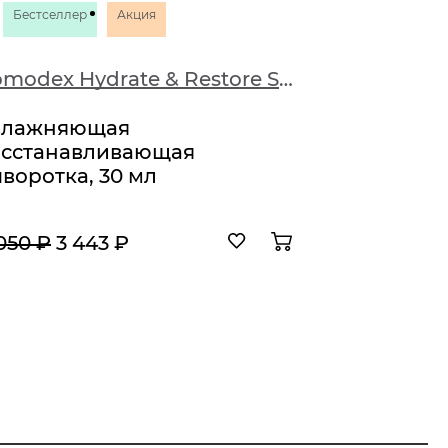
Бестселлер
Акция
Бестсе
Comodex Hydrate & Restore Serum
влажняющая
Дневно
осстанавливающая
крем SP
воротка, 30 мл
050 ₽
3 443 ₽
8 565 ₽