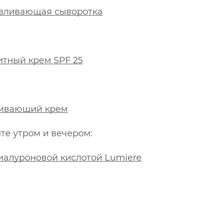
вливающая сыворотка
итный крем SPF 25
ливающий крем
йте утром и вечером:
гиалуроновой кислотой Lumiere