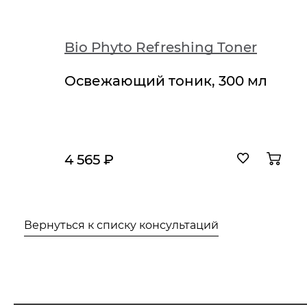
Forever Young Repairing Night Cream
Bio Phyto Refreshing Toner
ий
Освежающий тоник, 300 мл
4 565 ₽
Вернуться к списку консультаций