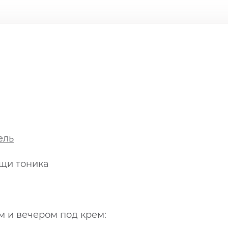
ель
щи тоника
м и вечером под крем: