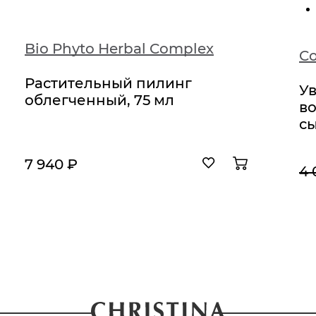
Bio Phyto Нerbal Complex
Растительный пилинг
У
облегченный, 75 мл
в
сы
7 940 ₽
4 