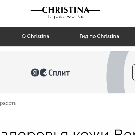
О Christina
Гид по Christina
красоты
 здоровья кожи В