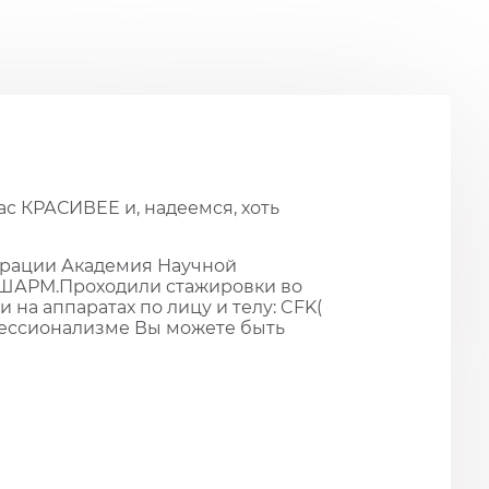
ас КРАСИВЕЕ и, надеемся, хоть
порации Академия Научной
Р ШАРМ.Проходили cтажировки во
на аппаратах по лицу и телу: CFK(
офессионализме Вы можете быть