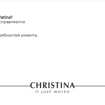
stina?
 справляются.
ребностей клиента.
аева Наталья Викторовна
авторизоваться
зарегис
вить отзыв нужно
или