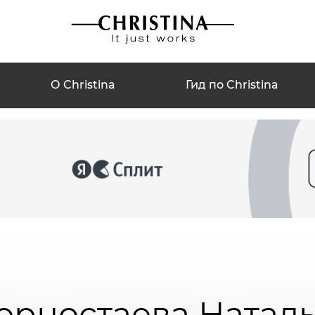
О Christina
Гид по Christina
орностаева Наталь