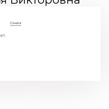
Соната
ет.