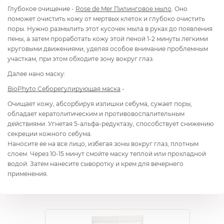
Глубокое очищение -
Rose de Mer Пилинговое мыло
. Оно
поможет очистить кожу от мертвых клеток и глубоко очистить
поры. Нужно размылить этот кусочек мыла в руках до появления
пены, а затем проработать кожу этой пеной 1-2 минуты легкими
круговыми движениями, уделяя особое внимание проблемным
участкам, при этом обходите зону вокруг глаз.
Далее нано маску:
BioPhyto Себорегулирующая маска
-
Очищает кожу, абсорбируя излишки себума, сужает поры,
обладает кератолитическим и противовоспалительным
действиями. Угнетая 5-альфа-редуктазу, способствует снижению
секреции кожного себума.
Наносите ее на все лицо, избегая зоны вокруг глаз, плотным
слоем. Через 10-15 минут смойте маску теплой или прохладной
водой. Затем нанесите сыворотку и крем для вечернего
применения.