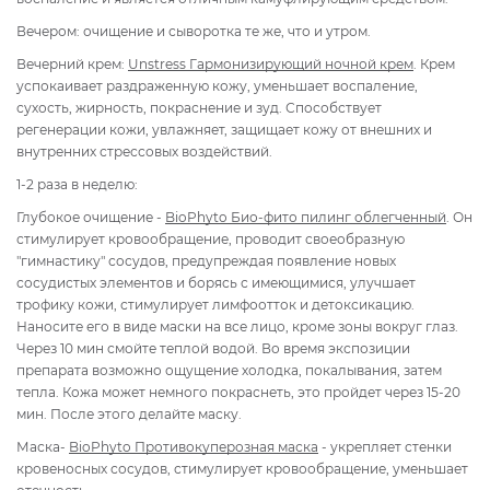
Вечером: очищение и сыворотка те же, что и утром.
Вечерний крем:
Unstress Гармонизирующий ночной крем
. Крем
успокаивает раздраженную кожу, уменьшает воспаление,
сухость, жирность, покраснение и зуд. Способствует
регенерации кожи, увлажняет, защищает кожу от внешних и
внутренних стрессовых воздействий.
1-2 раза в неделю:
Глубокое очищение
-
BioPhyto Био-фито пилинг облегченный
. Он
стимулирует кровообращение, проводит своеобразную
"гимнастику" сосудов, предупреждая появление новых
сосудистых элементов и борясь с имеющимися, улучшает
трофику кожи, стимулирует лимфоотток и детоксикацию.
Наносите его в виде маски на все лицо, кроме зоны вокруг глаз.
Через 10 мин смойте теплой водой. Во время экспозиции
препарата возможно ощущение холодка, покалывания, затем
тепла. Кожа может немного покраснеть, это пройдет через 15-20
мин. После этого делайте маску.
Маска-
BioPhyto Противокуперозная маска
- укрепляет стенки
кровеносных сосудов, стимулирует кровообращение, уменьшает