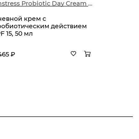
Unstress Probiotic Day Cream SPF 15
Unstress
невной крем с
Стабил
робиотическим действием
мл
F 15, 50 мл
465 ₽
3 320 ₽