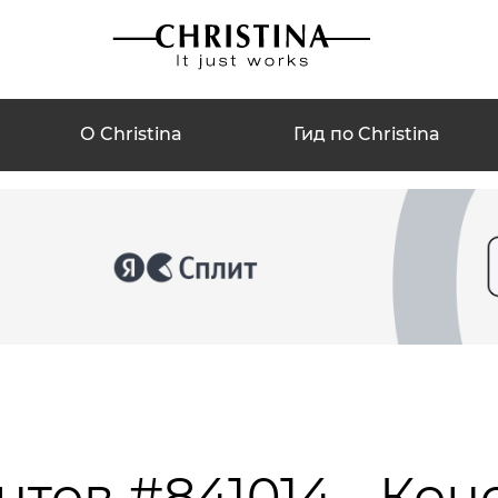
О Christina
Гид по Christina
нтов #841014 - Кон