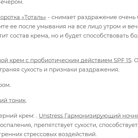
вечером.
оротка «Тоталь»
- снимает раздражение очень 
те ее после умывания на все лицо утром и ве
атит состав крема, но и будет способствовать 
ой крем с пробиотическим действием SPF 15
. 
траняя сухость и признаки раздражения.
ром.
ий тоник
.
ерний крем: .
Unstress Гармонизирующий ночн
спаления, препятствует сухости, способствует
тренних стрессовых воздействий.