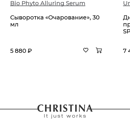
Bio Phyto Alluring Serum
Сыворотка «Очарование», 30
Д
мл
п
SP
5 880 ₽
7 