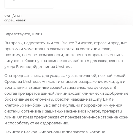
22/01/2020
спрашивает:
Здравствуйте, Юлия!
Вы правы, недостаточный сон (менее 7 ч./сутки, стресс и вредные
привычки моментально сказываются на состоянии кожи,
поэтому, по мере возможности, постепенно старайтесь менять
ситуацию. Коже нужна комплексная забота.А для ежедневного
ухода Вам подойдет линия Unstress.
Она предназначена для ухода за чувствительной, нежной кожей.
Средства Unstress смягчают и снимают раздражение кожи, зуд и
воспаления, вызванные воздействием внешних факторов. В
состав препаратов данной линии входят клинически одобренные
биоактивные компоненты, обеспечивающие защиту ДНК и
клеточных мембран. За счет стимуляции природной иммунной
системы организма и защитных механизмов клеток, препараты
линии Unstress предупреждают преждевременное старение кожи
и способствуют ее оздоровлению.
Начните с нескольких основных препаратов, которые