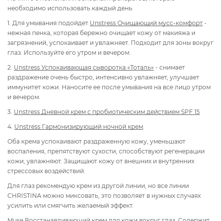
необходимо использовать каждый день.
1. Для умывания подойдет
Unstress Очищающий м
усс-комфорт
-
нежная пенка, которая бережно очищает кожу от макияжа и
загрязнений, успокаивает и увлажняет. Подходит для зоны вокруг
глаз. Используйте его утром и вечером.
2.
Unstress Успокаивающая сыворотка «Тоталь»
- снимает
раздражение очень быстро, интенсивно увлажняет, улучшает
иммунитет кожи. Наносите ее после умывания на все лицо утром
и вечером.
3.
Unstress Дневной крем с пробиотическим действием SPF 15
4.
Unstress Гармонизирующий ночной крем
.
Оба крема успокаивают раздраженную кожу, уменьшают
воспаления, препятствуют сухости, способствуют регенерации
кожи, увлажняют. Защищают кожу от внешних и внутренних
стрессовых воздействий.
Для глаз рекомендую крем из другой линии, но все линии
CHRISTINA можно миксовать, это позволяет в нужных случаях
усилить или смягчить желаемый эффект.
Muse Восстанавливающий крем для кожи вокруг глаз
. Содержит