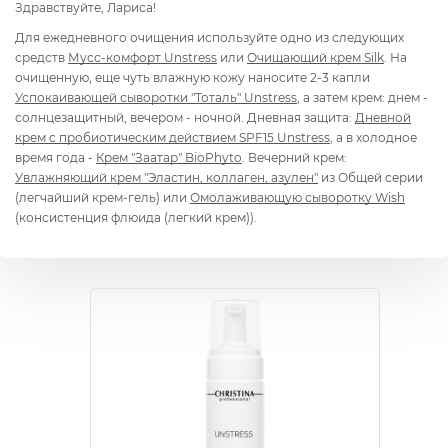
Здравствуйте, Лариса!
Для ежедневного очищения используйте одно из следующих
средств
Мусс-комфорт Unstress
или
Очищающий крем Silk
. На
очищенную, еще чуть влажную кожу наносите 2-3 капли
Успокаивающей сыворотки "Тоталь" Unstress
, а затем крем: днем -
солнцезащитный, вечером - ночной. Дневная защита:
Дневной
крем с пробиотическим действием SPF15 Unstress
, а в холодное
время года -
Крем "Заатар" BioPhyto
. Вечерний крем:
Увлажняющий крем "Эластин, коллаген, азулен"
из Общей серии
(легчайший крем-гель) или
Омолаживающую сыворотку Wish
(консистенция флюида (легкий крем)).