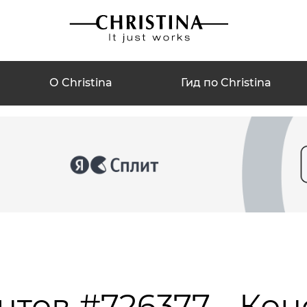
О Christina
Гид по Christina
нтов #726377 - Кон