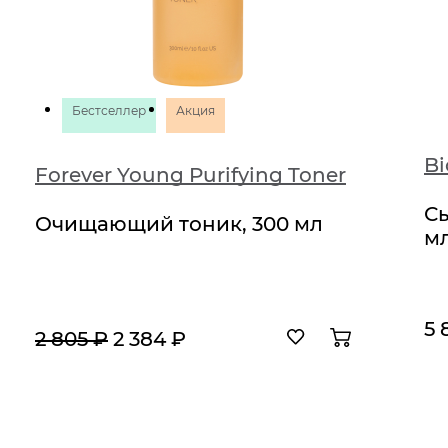
Бестселлер
Акция
Bi
Forever Young Purifying Toner
Сы
Очищающий тоник, 300 мл
м
5 
2 805 ₽
2 384 ₽