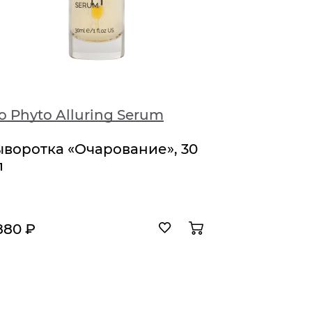
o Phyto Alluring Serum
Bio Phy
воротка «Очарование», 30
Противо
л
мл
880 ₽
4 420 ₽