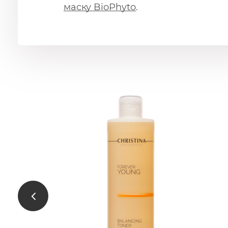
маску BioPhyto
.