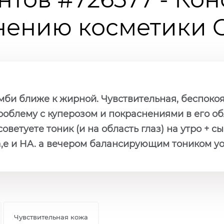
ению косметики Ch
омби ближе к жирной. Чувствительная, беспоко
роблему с куперозом и покраснениями в его обл
советуете тоник (и на область глаз) на утро + 
а,е и HA. а вечером балансирующим тоником y
Чувствительная кожа