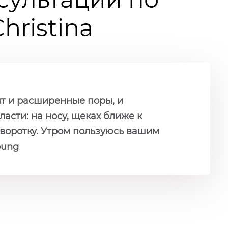
ristina
ят и расширенные поры, и
асти: на носу, щеках ближе к
сыворотку. Утром пользуюсь вашим
oung