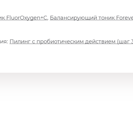
к FluorOxygen+C
,
Балансирующий тоник Foreve
ия:
Пилинг с пробиотическим действием (шаг 3