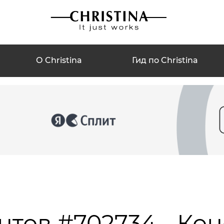
О Christina
Гид по Christina
нтов #702734 - Ко