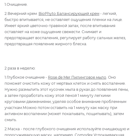
1.Очищение.
2.Вечерний крем:
BioPhyto Балансирующий крем
- легкий,
быстро впитывается, не оставляет ощущения пленки на лице.
Имеет яркий цветочно-травяной запах, после впитывания
оставляет на коже ощущение свежести. Снимает и
предотвращает воспаления, регулирует работу сальных желез,
предотвращая появление жирного блеска.
2 раза в неделю:
1.Глубокое очищение -
Rose de Mer Пилинговое мыло
. Оно
поможет очистить кожу от мертвых клеток и снять воспаление.
Нужно размылить этот кусочек мыла в руках до появления пены,
а затем проработать кожу этой пеной 1 минуту легкими
круговыми движениями, уделяя особое внимание проблемным
участкам.Можно потом оставить на 1 минуту как маску при
активном воспалении (может покалывать, пощипывать), затем
смыть.
2.Маска - после глубокого очищения используйте очищающую и
поросуживающую маску, например,
Comodex Успокаивающая