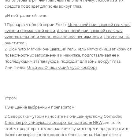
использовать рН нейтральный гель или пенку. Любое из этих
средств подойдет для зоны вокруг глаз.
рН нейтральный гель:
1.Препараты общей серии Fresh:
Молочный очищающий гель для
сухой и нормальной кожи
,
Азуленовый очищающий гель для
чувствительной и склонной к покраснениям кожи
,
Натуральный
очиститель
2.
BioPhyto Мягкий очищающий гель
. Гель мягко очищает кожу от
поверхностных загрязнений и макияжа, подготавливая ее к
последующим этапам ухода, подходит для зоны вокруг глаз.
Или Пенка:
Unstress Очищающий мусс-комфорт
Утром:
1.Очищение выбранным препаратом
2.Сыворотка – утром наносите на очищенную кожу
Comodex
Дневная регулирующая сыворотка-контроль NEW
для того,
чтобы предотвратить воспаление, сузить поры и предотвратить
развитие выраженного жирного блеска лица. Наносите ее в