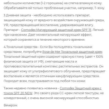
небольшом количестве (1-2 горошины) на слегка влажную кожу.
Обрабатывайте ей только проблемные участки, например, Т-зону.
3.Дневная защита - необходимо использовать препарат,
защищающий кожу от вредного воздействия окружающей среды,
УФ, предотвращающий воспаление, удерживающий влагу.
Препарат -
Comodex Матирующий защитный крем SPF 15
. Легкий
при нанесении. Дает моментальный матирующий эффект,
который сохраняется в течение некоторого времени.
4.Тональные средства - Если Вы пользуетесь тональными
средствами, попробуйте
Rose de Mer Тональный защитный крем
.
Тональный защитный крем содержит красную глину (цвет + 100%
физическая защита от УФ), смягчающие масла и
противовоспалительный комплекс растительных экстрактов. Он
защищает кожу от ультрафиолетового облучения, предотвращает
воспаление и является отличным камуфлирующим средством.
Подходит всем, подстраивается под любой тон кожи.
Также недавно появилась новинка -
Comodex Защитный крем с
тоном SPF 20 NEW
. Это своего рода СС-крем легкой текстуры, не
комедогенный, с очень высокой маскирующей способностью.
Вечером: