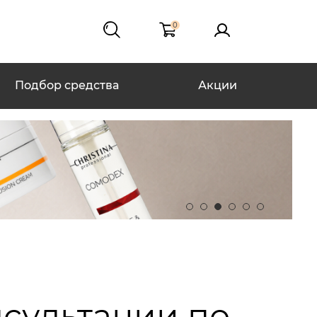
0
Подбор средства
Акции
нсультации по