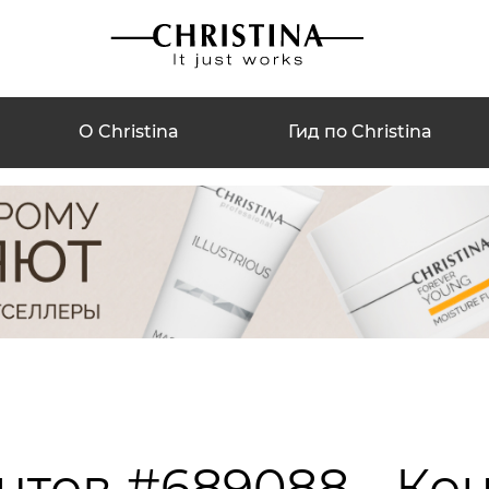
О Christina
Гид по Christina
нтов #689088 - Ко