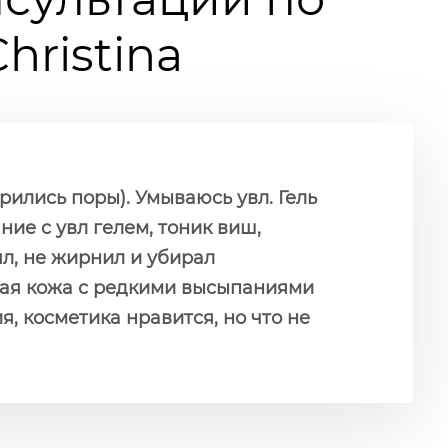
ristina
ились поры). Умываюсь увл. Гель
ние с увл гелем, тоник виш,
ял, не жирнил и убирал
нная кожа с редкими высыпаниями
, косметика нравится, но что не