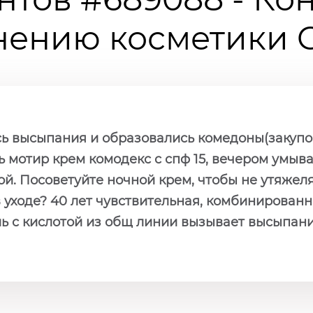
ению косметики Ch
сь высыпания и образовались комедоны(закупор
нь мотир крем комодекс с спф 15, вечером умыва
ой. Посоветуйте ночной крем, чтобы не утяжел
в уходе? 40 лет чувствительная, комбинирова
ль с кислотой из общ линии вызывает высыпания