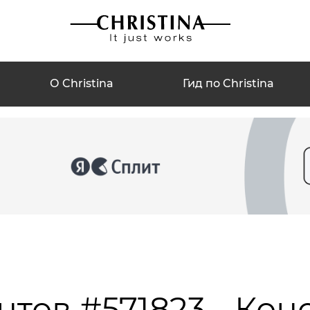
О Christina
Гид по Christina
нтов #571823 - Кон