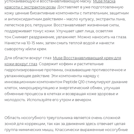
успокаивающую и восстанавливающую маску.
Muse Маска
красоты с экстрактом розы
. Доставляет в уже подготовленную
кожу ценные биоактивные компоненты с питательным, защитным
и антиоксидантным действием – масло купуасу, экстракты льна,
лепестков роз, петрушки. Восстанавливает жизненные силы,
поддерживает тонус кожи. Улучшает цвет лица, осветляя
тон.Снимает раздражение, увлажняет. Можно наносить на глаза.
Нанести на 10-15 мин, затем смыть теплой водой и нанести
сыворотку и/или крем.
Для области вокруг глаз:
Muse Восстанавливающий крем для
кожи вокруг глаз
. Содержит кофеин и растительные
гидролизированные протеины, оказывающие противоотечное и
увлажняющее действие. Эти компоненты наряду с
инновационным компонентом Peptide Q10 стимулируют дыхание
клеток, микроциркуляцию и энергетический обмен, улучшая
обменные процессы в клетках и возвращая коже здоровье и
молодость. Используйте его утром и вечером.
Область носогубного треугольника является очень сложной
зоной для коррекции, так как за движения здесь отвечает целая
группа мимических мышц. Классически выраженные носогубные