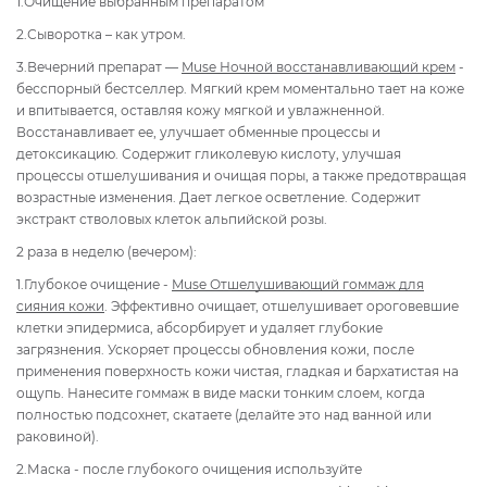
1.Очищение выбранным препаратом
2.Сыворотка – как утром.
3.Вечерний препарат —
Muse Ночной восстанавливающий крем
-
бесспорный бестселлер. Мягкий крем моментально тает на коже
и впитывается, оставляя кожу мягкой и увлажненной.
Восстанавливает ее, улучшает обменные процессы и
детоксикацию. Содержит гликолевую кислоту, улучшая
процессы отшелушивания и очищая поры, а также предотвращая
возрастные изменения. Дает легкое осветление. Содержит
экстракт стволовых клеток альпийской розы.
2 раза в неделю (вечером):
1.Глубокое очищение -
Muse Отшелушивающий гоммаж для
сияния кожи
. Эффективно очищает, отшелушивает ороговевшие
клетки эпидермиса, абсорбирует и удаляет глубокие
загрязнения. Ускоряет процессы обновления кожи, после
применения поверхность кожи чистая, гладкая и бархатистая на
ощупь. Нанесите гоммаж в виде маски тонким слоем, когда
полностью подсохнет, скатаете (делайте это над ванной или
раковиной).
2.Маска - после глубокого очищения используйте