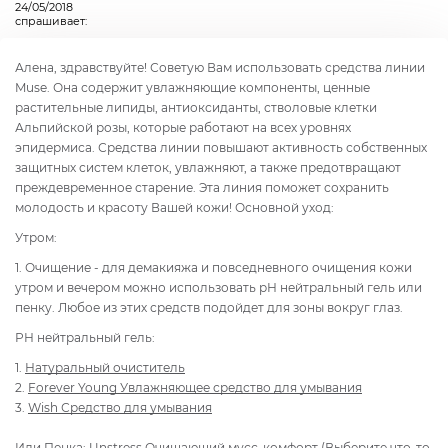
24/05/2018
спрашивает:
Алена, здравствуйте! Советую Вам использовать средства линии
Muse. Она содержит увлажняющие компоненты, ценные
растительные липиды, антиоксиданты, стволовые клетки
Альпийской розы, которые работают на всех уровнях
эпидермиса. Средства линии повышают активность собственных
защитных систем клеток, увлажняют, а также предотвращают
преждевременное старение. Эта линия поможет сохранить
молодость и красоту Вашей кожи! Основной уход:
Утром:
1. Очищение - для демакияжа и повседневного очищения кожи
утром и вечером можно использовать рН нейтральный гель или
пенку. Любое из этих средств подойдет для зоны вокруг глаз.
РН нейтральный гель:
1.
Натуральный очиститель
2.
Forever Young Увлажняющее средство для умывания
3.
Wish Средство для умывания
Или Пенка:
Unstress Очищающий мусс-комфорт
(Выберите что-то