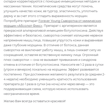
складки корректируются с помощью инъекционных методик и
массажных техник. Косметические средства могут помочь,
улучшить качество кожи, ее тургор, эластичность, уплотнить
дерму и за счет этого сгладить выраженность морщин.
Попробуйте препарат
Forever Young Сыворотка от мимических
морщин «Абсолют Фикс»
. Препарат с аргилерином является
прекрасной альтернативой инъекциям ботулотоксина. Действуя
эффективно и безопасно, сыворотка снимает излишнее нервное
напряжение мышц лица, повышая упругость кожи и выравнивая
даже глубокие морщины. В отличие от ботокса, данная
сыворотка не выключает работу мышц, а лишь снижает силу их
сокращений, оставляя естественную мимику лица. Огромный
плюс сыворотки — она не вызывает привыкания и синдрома
отмены в отличие от ботулотоксина. Наносите ее 1-2 раза в сутки
(утром и вечером) локально на морщины. Эффект развивается
постепенно. При достижении желаемого результата (в среднем 2-
4 недели) необходимо уменьшить кратность использования
препарата до 1 раза в сутки (на ночь) или через вечер — это
поддерживающая схема, которую можно использовать
неограниченное время.
Желаю Вам всегда оставаться красивой!