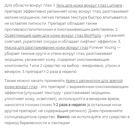
Для области вокруг глаз: 1.
Гель для кожи вокруг глаз Lumiere
-
препарат эффективно увлажняет кожу вокруг глаз, разглаживает
мелкие морщинки; легкая гелевая текстура быстро впитывается,
не оставляя липкости. Препарат обладает также
противовоспалительным и омолаживающим действиями. 2.
Осветляющий крем для кожи вокруг глаз BioPhyto
- увлажняет,
смягчает, укрепляет сосуды и обладает лифтинг-эффектом. 3.
Маска для разглаживания кожи вокруг глаз
Forever Young —
убирает темные круги и отеки вокруг глаз, разглаживает
морщины, увлажняет кожу, содержит омолаживающие
компоненты. 1 или 2 средство на выбор - ежедневно, утром и
вечером. 3 препарат 1-2 раза в неделю.
Также можно начать применять
Крем с ретинолом для зрелой
кожи вокруг глаз
- это препарат с выраженным омолаживающим
эффектом (улучшает текстуру - разглаживает морщины,
уплотняет кожу, осветляет), используются в вечернее время,
наносятся тонким слоем,
1-2 раза в неделю
(в остальные ночи
другой препарат, не содержащий ретинол). Днем применяйте
солнцезащитное средство.
Важно:
не используйте это средство в
период беременности и лактации!