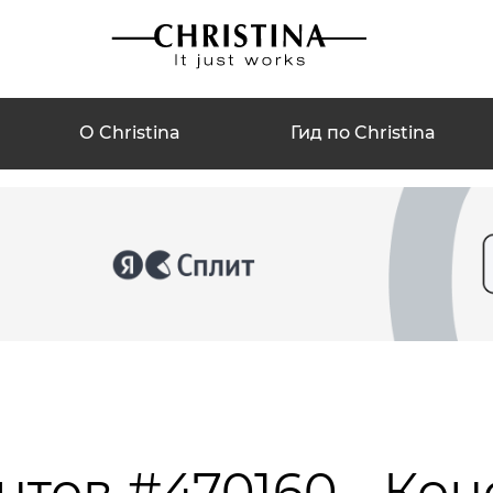
О Christina
Гид по Christina
нтов #470160 - Кон