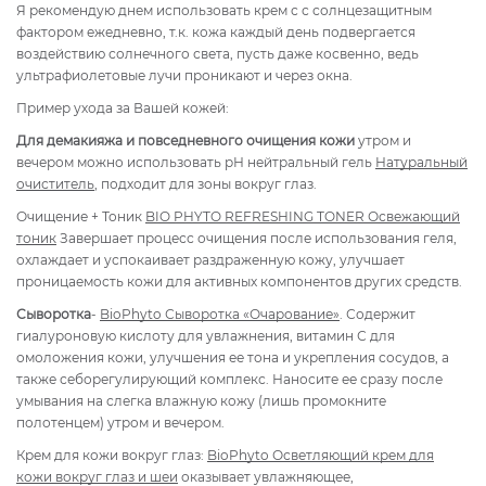
Я рекомендую днем использовать крем с с солнцезащитным
фактором ежедневно, т.к. кожа каждый день подвергается
воздействию солнечного света, пусть даже косвенно, ведь
ультрафиолетовые лучи проникают и через окна.
Пример ухода за Вашей кожей:
Для демакияжа и повседневного очищения кожи
утром и
вечером можно использовать рН нейтральный гель
Натуральный
очиститель
, подходит для зоны вокруг глаз.
Очищение + Тоник
BIO PHYTO REFRESHING TONER Освежающий
тоник
Завершает процесс очищения после использования геля,
охлаждает и успокаивает раздраженную кожу, улучшает
проницаемость кожи для активных компонентов других средств.
Сыворотка
-
BioPhyto
Сыворотка «Очарование»
. Содержит
гиалуроновую кислоту для увлажнения, витамин С для
омоложения кожи, улучшения ее тона и укрепления сосудов, а
также себорегулирующий комплекс. Наносите ее сразу после
умывания на слегка влажную кожу (лишь промокните
полотенцем) утром и вечером.
Крем для кожи вокруг глаз:
BioPhyto Осветляющий крем для
кожи вокруг глаз и шеи
оказывает увлажняющее,