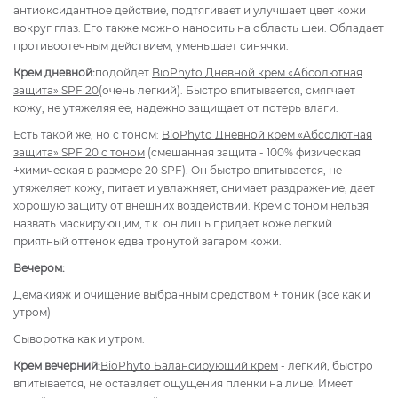
антиоксидантное действие, подтягивает и улучшает цвет кожи
вокруг глаз. Его также можно наносить на область шеи. Обладает
противоотечным действием, уменьшает синячки.
Крем дневной:
подойдет
BioPhyto Дневной крем «Абсолютная
защита» SPF 20
(очень легкий). Быстро впитывается, смягчает
кожу, не утяжеляя ее, надежно защищает от потерь влаги.
Есть такой же, но с тоном:
BioPhyto Дневной крем «Абсолютная
защита» SPF 20 с тоном
(смешанная защита - 100% физическая
+химическая в размере 20 SPF). Он быстро впитывается, не
утяжеляет кожу, питает и увлажняет, снимает раздражение, дает
хорошую защиту от внешних воздействий. Крем с тоном нельзя
назвать маскирующим, т.к. он лишь придает коже легкий
приятный оттенок едва тронутой загаром кожи.
Вечером:
Демакияж и очищение выбранным средством + тоник (все как и
утром)
Сыворотка как и утром.
Крем вечерний:
BioPhyto Балансирующий крем
- легкий, быстро
впитывается, не оставляет ощущения пленки на лице. Имеет