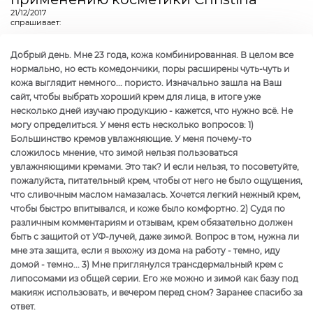
21/12/2017
спрашивает:
Добрый день. Мне 23 года, кожа комбинированная. В целом все
нормально, но есть комедончики, поры расширены чуть-чуть и
кожа выглядит немного... пористо. Изначально зашла на Ваш
сайт, чтобы выбрать хороший крем для лица, в итоге уже
несколько дней изучаю продукцию - кажется, что нужно всё. Не
могу определиться. У меня есть несколько вопросов: 1)
Большинство кремов увлажняющие. У меня почему-то
сложилось мнение, что зимой нельзя пользоваться
увлажняющими кремами. Это так? И если нельзя, то посоветуйте,
пожалуйста, питательный крем, чтобы от него не было ощущения,
что сливочным маслом намазалась. Хочется легкий нежный крем,
чтобы быстро впитывался, и коже было комфортно. 2) Судя по
различным комментариям и отзывам, крем обязательно должен
быть с защитой от УФ-лучей, даже зимой. Вопрос в том, нужна ли
мне эта защита, если я выхожу из дома на работу - темно, иду
домой - темно... 3) Мне приглянулся трансдермальный крем с
липосомами из общей серии. Его же можно и зимой как базу под
макияж использовать, и вечером перед сном? Заранее спасибо за
ответ.