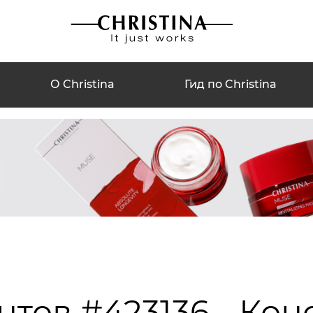
О Christina
Гид по Christina
нтов #423136 - Кон