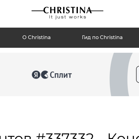
О Christina
Гид по Christina
нтов #337332 - Кон