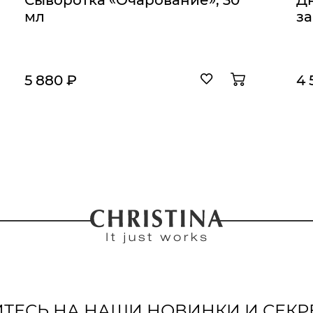
Сыворотка «Очарование», 30
Д
мл
за
5 880 ₽
4 
ЕСЬ НА НАШИ НОВИНКИ И СЕКР