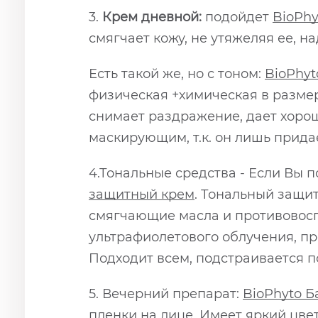
3.
Крем дневной:
подойдет
BioPhy
смягчает кожу, не утяжеляя ее, н
Есть такой же, но с тоном:
BioPhyt
физическая +химическая в размере
снимает раздражение, дает хорош
маскирующим, т.к. он лишь прида
4.Тональные средства - Если Вы 
защитный крем
. Тональный защит
смягчающие масла и противовосп
ультрафиолетового облучения, п
Подходит всем, подстраивается п
5. Вечерний препарат:
BioPhyto 
пленки на лице. Имеет яркий цве