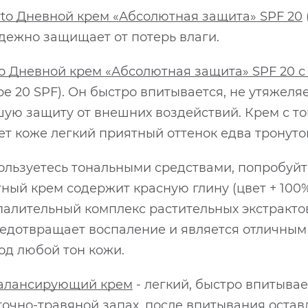
to Дневной крем «Абсолютная защита» SPF 20
адежно защищает от потерь влаги.
o Дневной крем «Абсолютная защита» SPF 20 с
 20 SPF). Он быстро впитывается, не утяжеляет
ую защиту от внешних воздействий. Крем с то
ет коже легкий приятный оттенок едва тронуто
пользуетесь тональными средствами, попробуй
ный крем содержит красную глину (цвет + 100
алительный комплекс растительных экстрактов
редотвращает воспаление и является отличны
од любой тон кожи.
Балансирующий крем
- легкий, быстро впитыва
точно-травяной запах, после впитывания оста