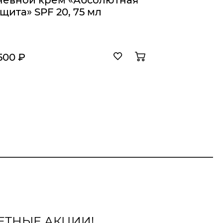
невной крем «Абсолютная
Дневно
щита» SPF 20, 75 мл
защита»
500 ₽
4 255 ₽
ЕТНЫЕ АКЦИИ!