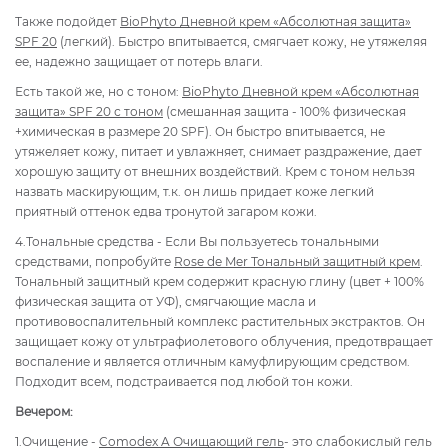
Также подойдет
BioPhyto Дневной крем «Абсолютная защита»
SPF 20
(легкий). Быстро впитывается, смягчает кожу, не утяжеляя
ее, надежно защищает от потерь влаги.
Есть такой же, но с тоном:
BioPhyto Дневной крем «Абсолютная
защита» SPF 20 с тоном
(смешанная защита - 100% физическая
+химическая в размере 20 SPF). Он быстро впитывается, не
утяжеляет кожу, питает и увлажняет, снимает раздражение, дает
хорошую защиту от внешних воздействий. Крем с тоном нельзя
назвать маскирующим, т.к. он лишь придает коже легкий
приятный оттенок едва тронутой загаром кожи.
4.Тональные средства - Если Вы пользуетесь тональными
средствами, попробуйте
Rose de Mer Тональный защитный крем
.
Тональный защитный крем содержит красную глину (цвет + 100%
физическая защита от УФ), смягчающие масла и
противовоспалительный комплекс растительных экстрактов. Он
защищает кожу от ультрафиолетового облучения, предотвращает
воспаление и является отличным камуфлирующим средством.
Подходит всем, подстраивается под любой тон кожи.
Вечером:
1.Очищение -
Comodex A Очищающий гель
- это слабокислый гель