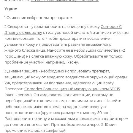
Утром:
1.Очищение выбранным препаратом
2.Сыворотка – утром наносите на очищенную кожу
Comodex C
Дневную сыворотку
с гиалуроновой кислотой и антисептическим
комплексом для того, чтобы предотвратить воспаление,
увлажнить кожу и предотвратить развитие выраженного
жирного блеска лица. Наносите ее в небольшом количестве (1-2
горошины) на слегка влажную кожу. Обрабатывайте ей только
проблемные участки, например, Т-зону.
3.Дневная защита - необходимо использовать препарат,
защищающий кожу от вредного воздействия окружающей среды,
УФ, предотвращающий воспаление, удерживающий влагу.
Препарат:
Comodex Солнезащитный матирующий крем SPF15
(очень легкий). Он жидковатой консистенции, поэтому не
перебарщивайте с количеством, наносимым на лицо. Налейте
небольшое количество крема на ладонь или тыльную
поверхность кисти (кружочек размером с монету 50 коп.).
Распределите по лицу и массажными движениями внедрите крем
до полного впитывания. При необходимости через 5-10 мин
промокните излишки салфеткой.