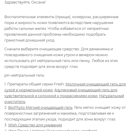
Здравствуйте, Оксана!
Воспалительные элементы (прыщи), комедоны, расширенные
поры и жирность кожи появляются вследствие нарушения
работы сальных желез. Чтобы избавиться от неприятных
проявлений данной проблемы необходимо подобрать
грамотный домашний уход.
Сначала выберите очищающее средство. Для демакияжа и
повседневного очищения кожи утром и вечером можно
использовать рН нейтральный гель или пенку. Любое из этих
средств подойдет для зоны вокруг глаз.
рН нейтральный гель:
1. Препараты общей серии Fresh:
Молочный очищающий гель для
сухой и нормальной кожи
,
Азуленовый очищающий гель для
чувствительной и склонной к покраснениям кожи
,
Натуральный
очиститель
2.
BioPhyto Мягкий очищающий гель
. Гель мягко очищает кожу от
поверхностных загрязнений и макияжа, подготавливая ее к
последующим этапам ухода, подходит для зоны вокруг глаз.
3.
Wish Средство для умывания
4. Или Пенка:
Unstress Очищающий мусс-комфорт