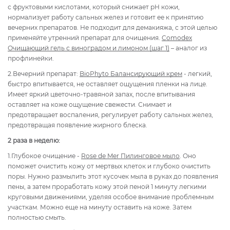
с фруктовыми кислотами, который снижает pH кожи,
нормализует работу сальных желез и готовит ее к принятию
вечерних препаратов. Не подходит для демакияжа, с этой целью
применяйте утренний препарат для очищения.
Comodex
Очищающий гель с виноградом и лимоном (шаг 1)
– аналог из
профлинейки.
2.Вечерний препарат:
BioPhyto Балансирующий крем
- легкий,
быстро впитывается, не оставляет ощущения пленки на лице.
Имеет яркий цветочно-травяной запах, после впитывания
оставляет на коже ощущение свежести. Снимает и
предотвращает воспаления, регулирует работу сальных желез,
предотвращая появление жирного блеска.
2 раза в неделю:
1.Глубокое очищение -
Rose de Mer Пилинговое мыло
. Оно
поможет очистить кожу от мертвых клеток и глубоко очистить
поры. Нужно размылить этот кусочек мыла в руках до появления
пены, а затем проработать кожу этой пеной 1 минуту легкими
круговыми движениями, уделяя особое внимание проблемным
участкам. Можно еще на минуту оставить на коже. Затем
полностью смыть.