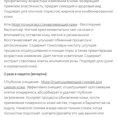
профилактику возрастных изменений в коже. Возвращает
прежнюю эластичность, придает сияющий и здоровый вид.
Подойдет для плотной, пористой, жирной или комбинированной
кожи.
Или
Muse Ночной восстанавливающий крем
- бесспорный
бестселлер. Мягкий крем моментально тает на коже и
впитывается, оставляя кожу мягкой и увлажненной.
Восстанавливает ее, улучшает обменные процессы и
детоксикацию. Содержит гликолевую кислоту, улучшая
процессы отшелушивания и очищая поры, а также предотвращая
возрастные изменения. Дает легкое осветление. Содержит
экстракт стволовых клеток альпийской розы. Подойдет для сухой
и нормальной кожи.
2 раза в неделю (вечером):
1.Глубокое очищение -
Muse Отшелушивающий гоммаж для
сияния кожи
. Эффективно очищает, отшелушивает ороговевшие
клетки эпидермиса, абсорбирует и удаляет глубокие
загрязнения. Ускоряет процессы обновления кожи, после
применения поверхность кожи чистая, гладкая и бархатистая на
ощупь. Нанесите гоммаж в виде маски тонким слоем, когда
полностью подсохнет, скатаете (делайте это над ванной или