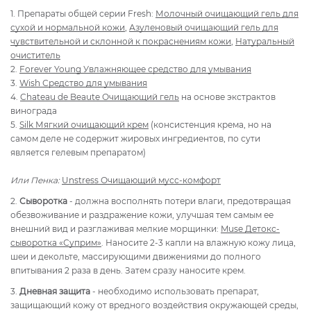
1. Препараты общей серии Fresh:
Молочный очищающий гель для
сухой и нормальной кожи
,
Азуленовый очищающий гель для
чувствительной и склонной к покраснениям кожи
,
Натуральный
очиститель
2.
Forever Young Увлажняющее средство для умывания
3.
Wish Средство для умывания
4.
Chateau de Beaute Очищающий гель
на основе экстрактов
винограда
5.
Silk Мягкий очищающий крем
(консистенция крема, но на
самом деле не содержит жировых ингредиентов, по сути
является гелевым препаратом)
Или Пенка:
Unstress Очищающий мусс-комфорт
2.
Сыворотка
- должна восполнять потери влаги, предотвращая
обезвоживание и раздражение кожи, улучшая тем самым ее
внешний вид и разглаживая мелкие морщинки:
Muse Детокс-
сыворотка «Суприм»
. Наносите 2-3 капли на влажную кожу лица,
шеи и декольте, массирующими движениями до полного
впитывания 2 раза в день. Затем сразу наносите крем.
3.
Дневная защита
- необходимо использовать препарат,
защищающий кожу от вредного воздействия окружающей среды,