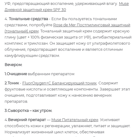
УФ, предотвращающий воспаление, удерживающий влагу.
Muse
Дневной защитный крем SPF 30
4.
Тональные средства
- Если Вы пользуетесь тональными
средствами, попробуйте
Rose de Mer Постпилинговый защитный
(тональный) крем
. Тональный защитный крем содержит красную
глину (цвет + 100% физическая защита от УФ), антибактериальный
комплекс и триклозан. Он защищает кожу от ультрафиолетового
облучения, предотвращает воспаление и является отличным
камуфлирующим средством.
Вечером:
1.
Очищение
выбранным препаратом
2.
Тоник
-
FluorOxygen+C Балансирующий тоник
. Содержит
фруктовые кислоты и осветляющие компоненты. Завершает этап
очищения, подготавливает кожу к нанесению вечерних
препаратов.
3.
Сыворотка – как утром.
4.
Вечерний препарат
—
Muse Питательный крем
. Усиливает
способность кожи к регенерации, увлажняет, питает и защищает.
Нормализует жизненный цикл клеток, обеспечивая