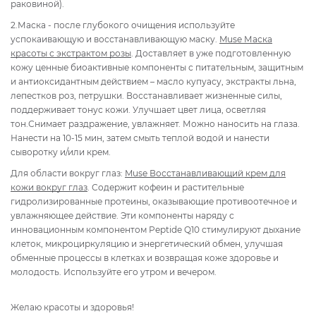
раковиной).
2.Маска - после глубокого очищения используйте
успокаивающую и восстанавливающую маску.
Muse Маска
красоты с экстрактом розы
. Доставляет в уже подготовленную
кожу ценные биоактивные компоненты с питательным, защитным
и антиоксидантным действием – масло купуасу, экстракты льна,
лепестков роз, петрушки. Восстанавливает жизненные силы,
поддерживает тонус кожи. Улучшает цвет лица, осветляя
тон.Снимает раздражение, увлажняет. Можно наносить на глаза.
Нанести на 10-15 мин, затем смыть теплой водой и нанести
сыворотку и/или крем.
Для области вокруг глаз:
Muse Восстанавливающий крем для
кожи вокруг глаз
. Содержит кофеин и растительные
гидролизированные протеины, оказывающие противоотечное и
увлажняющее действие. Эти компоненты наряду с
инновационным компонентом Peptide Q10 стимулируют дыхание
клеток, микроциркуляцию и энергетический обмен, улучшая
обменные процессы в клетках и возвращая коже здоровье и
молодость. Используйте его утром и вечером.
Желаю красоты и здоровья!