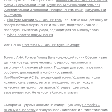
сухой и нормальной кожи
,
Азуленовый очищающий гель для
чувствительной и склонной к покраснениям кожи
,
Натуральный
очиститель
2.
BioPhyto Мягкий очищающий гель
. Гель мягко очищает кожу от
поверхностных загрязнений и макияжа, подготавливая ее к
последующим этапам ухода, подходит для зоны вокруг глаз.
3.
Wish Средство для умывания
Или Пенка:
Unstress Очищающий мусс-комфорт
Тоник с АНА:
Forever Young Балансирующий тоник
Обеспечивает
деликатное удаление мертвых поверхностных клеток и
загрязнений, снижает рН кожи. Подходит для всех типов кожи,
особенно для жирной и комбинированной.
Или
FluorOxygen+C Балансирующий тоник
. Удаляет излишки
кожного сала, завершает этап очищения, готовит кожу к
нанесения вечерних препаратов. Улучшает цвет лица,
выравнивает тон. Не наносить близко к глазам.
Сыворотка – утром наносите на очищенную кожу
Comodex C
Дневную сыворотку
с гиалуроновой кислотой и антисептическим