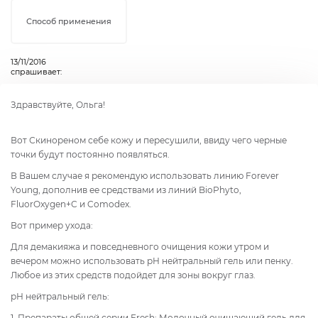
Способ применения
13/11/2016
спрашивает:
Здравствуйте, Ольга!
Вот Скинореном себе кожу и пересушили, ввиду чего черные
точки будут постоянно появляться.
В Вашем случае я рекомендую использовать линию Forever
Young, дополнив ее средствами из линий BioPhyto,
FluorOxygen+C и Comodex.
Вот пример ухода:
Для демакияжа и повседневного очищения кожи утром и
вечером можно использовать рН нейтральный гель или пенку.
Любое из этих средств подойдет для зоны вокруг глаз.
рН нейтральный гель:
1. Препараты общей серии Fresh:
Молочный очищающий гель для