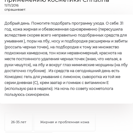
11/11/2016
спрашивает:
Добрый день. Помогите подобрать программу ухода. О себе: 31
год, кожа жирная и обезвоженная одновременно (пересушила
вследствие скорее всего неправильно подобранных средств для
умывания ), поры на лбу, носу и подбородке расширены и забиты
(россыпь черных точек), на подбородке к тому же множество
подкожных камедонов, тон кожи неравномерный, краснота на
месте постоянного удаления черных точек (знаю, что нельзя, а
руки чешутся), на лбу и вокруг глаз мимические морщины (на лбу
достаточно глубокие) . Из средств на сегодняшний день есть
Комодекс гель для умывания с лимоном, сыворотка из той же
серии дневная (С), крем заатар и гоммаж с витамином Е
(использую раз в неделю). На ночь по совету косметолога
пользуюсь скинореном.
26-35 лет
Жирная и проблемная кожа