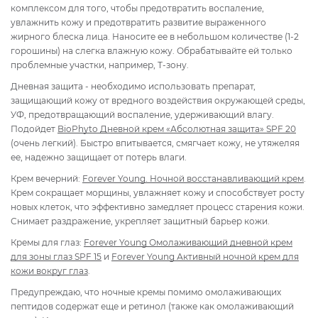
комплексом для того, чтобы предотвратить воспаление,
увлажнить кожу и предотвратить развитие выраженного
жирного блеска лица. Наносите ее в небольшом количестве (1-2
горошины) на слегка влажную кожу. Обрабатывайте ей только
проблемные участки, например, Т-зону.
Дневная защита - необходимо использовать препарат,
защищающий кожу от вредного воздействия окружающей среды,
УФ, предотвращающий воспаление, удерживающий влагу.
Подойдет
BioPhyto Дневной крем «Абсолютная защита» SPF 20
(очень легкий). Быстро впитывается, смягчает кожу, не утяжеляя
ее, надежно защищает от потерь влаги.
Крем вечерний:
Forever Young. Ночной восстанавливающий крем
.
Крем сокращает морщины, увлажняет кожу и способствует росту
новых клеток, что эффективно замедляет процесс старения кожи.
Снимает раздражение, укрепляет защитный барьер кожи.
Кремы для глаз:
Forever Young Омолаживающий дневной крем
для зоны глаз SPF 15
и
Forever Young
Активный ночной крем для
кожи вокруг глаз
.
Предупреждаю, что ночные кремы помимо омолаживающих
пептидов содержат еще и ретинол (также как омолаживающий