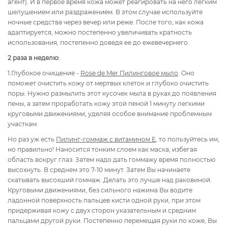
агент). И в первое время кожа может реагировать на него легким
шелушением или раздражением. В этом случае используйте
ночные средства через вечер или реже. После того, как кожа
адаптируется, можно постепенно увеличивать кратность
использования, постепенно доведя ее до ежевечернего.
2 раза в неделю:
1.Глубокое очищение -
Rose de Mer Пилинговое мыло
. Оно
поможет очистить кожу от мертвых клеток и глубоко очистить
поры. Нужно размылить этот кусочек мыла в руках до появления
пены, а затем проработать кожу этой пеной 1 минуту легкими
круговыми движениями, уделяя особое внимание проблемным
участкам.
Но раз уж есть
Пилинг-гоммаж с витамином Е
, то пользуйтесь им,
но правильно! Наносится тонким слоем как маска, избегая
область вокруг глаз. Затем надо дать гоммажу время полностью
высохнуть. В среднем это 7-10 минут. Затем Вы начинаете
скатывать высохший гоммаж. Делать это лучше над раковиной.
Круговыми движениями, без сильного нажима Вы водите
ладонной поверхность пальцев кисти одной руки, при этом
придерживая кожу с двух сторон указательным и средним
пальцами другой руки. Постепенно перемещая руки по коже, Вы