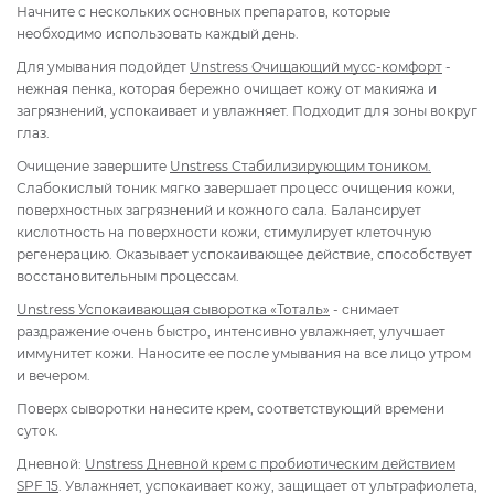
Начните с нескольких основных препаратов, которые
необходимо использовать каждый день.
Для умывания подойдет
Unstress Очищающий м
усс-комфорт
-
нежная пенка, которая бережно очищает кожу от макияжа и
загрязнений, успокаивает и увлажняет. Подходит для зоны вокруг
глаз.
Очищение завершите
Unstress
Стабилизирующим тоником.
Слабокислый тоник мягко завершает процесс очищения кожи,
поверхностных загрязнений и кожного сала. Балансирует
кислотность на поверхности кожи, стимулирует клеточную
регенерацию. Оказывает успокаивающее действие, способствует
восстановительным процессам.
Unstress Успокаивающая сыворотка «Тоталь»
- снимает
раздражение очень быстро, интенсивно увлажняет, улучшает
иммунитет кожи. Наносите ее после умывания на все лицо утром
и вечером.
Поверх сыворотки нанесите крем, соответствующий времени
суток.
Дневной:
Unstress Дневной крем с пробиотическим действием
SPF 15
. Увлажняет, успокаивает кожу, защищает от ультрафиолета,