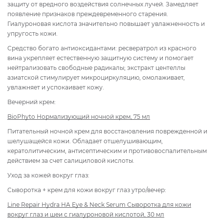
защиту от вредного воздействия солнечных лучей. Замедляет
появление признаков преждевременного старения.
Гиалуроновая кислота значительно повышает увлажненность и
упругость кожи.
Средство богато антиоксидантами: ресвератрол из красного
вина укрепляет естественную защитную систему и помогает
нейтрализовать свободные радикалы; экстракт центеллы
азиатской стимулирует микроциркуляцию, омолаживает,
увлажняет и успокаивает кожу.
Вечерний крем:
BioPhyto Нормализующий ночной крем, 75 мл
Питательный ночной крем для восстановления поврежденной и
шелушащейся кожи. Обладает отшелушивающим,
кератолитическим, антисептическим и противовоспалительным
действием за счет салициловой кислоты.
Уход за кожей вокруг глаз:
Сыворотка + крем для кожи вокруг глаз утро/вечер:
Line Repair Hydra HA Eye & Neck Serum Сыворотка для кожи
вокруг глаз и шеи с гиалуроновой кислотой, 30 мл