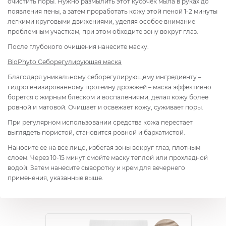
очистить поры. Нужно размылить этот кусочек мыла в руках до
появления пены, а затем проработать кожу этой пеной 1-2 минуты
легкими круговыми движениями, уделяя особое внимание
проблемным участкам, при этом обходите зону вокруг глаз.
После глубокого очищения нанесите маску.
BioPhyto Себорегулирующ
ая маска
Благодаря уникальному себорегулирующему ингредиенту –
гидрогенизированному протеину дрожжей – маска эффективно
борется с жирным блеском и воспалениями, делая кожу более
ровной и матовой. Очищает и освежает кожу, суживает поры.
При регулярном использовании средства кожа перестает
выглядеть пористой, становится ровной и бархатистой.
Наносите ее на все лицо, избегая зоны вокруг глаз, плотным
слоем. Через 10-15 минут смойте маску теплой или прохладной
водой. Затем нанесите сыворотку и крем для вечернего
применения, указанные выше.