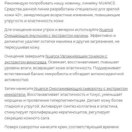
Рекомендую попробовать нашу новинку, линейку NUANCE.
Средства данной линии разработаны специально для зрелой
кожи 40+, замедляющие возрастные изменения, повышающие
упругость и эластичность кожи.
Для очищения кожи утром и вечером используйте
Nuance
Очищающую эмульсию с экстрактом малины
. Эффективно и
деликатно удаляет остатки макияжа и другие загрязнения, не
пересушивая кожу.
Очищение завершите
Nuancе Увлажняющим тоником с
экстрактом винограда.
Освежает, восстанавливает, повышает
уровень влаги, возвращает коже эластичность. Поддерживает
естественный баланс микробиоты и обладает антиоксидантной
активностью.
Затем нанесите
Nuance Омолаживающую сыворотку с экстрактом
иммортели.
Восстанавливает эластичность и тонус, уменьшает
морщины и проявления гиперпигментации. Делает кожу более
гладкой и упругой. Активирует синтез коллагена и эластина,
стимулирует пролиферацию кератиноцитов, регулирует
секрецию кожного сала.
Поверх сыворотки нанесите крем, соответствующий времени