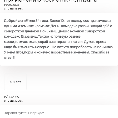
14/05/2025
спрашивает:
Добрый день!!!мне 54 года. Более 10 лет пользуюсь практически
одними и теми же кремами: День -комодекс увлажняющий sp15 с
сывороткой дневной Ночь -виш ,)виш с ночевой сывороткой
комодекс Глаза виш.Так же использую разные
маски,гоммаж,мыло,скраб виш.тераскин капли. Думаю крема
надо бы изменить-новерно.. Но вот что попробовать не понимаю.
У меня птоз,поры и конечно возрастные изменения. Спасибо за
ответ!!
40+ лет
15/05/2025
спрашивает:
Здравствуйте, Надежда!