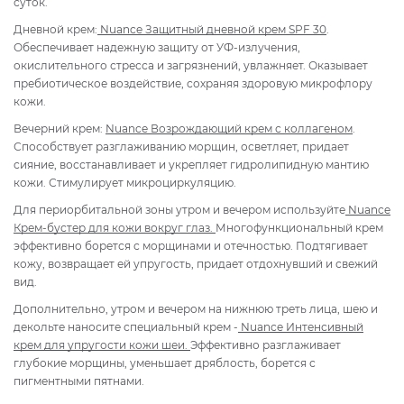
суток.
Дневной крем:
Nuance Защитный дневной крем SPF 30
.
Обеспечивает надежную защиту от УФ-излучения,
окислительного стресса и загрязнений, увлажняет. Оказывает
пребиотическое воздействие, сохраняя здоровую микрофлору
кожи.
Вечерний крем:
Nuance Возрождающий крем с коллагеном
.
Способствует разглаживанию морщин, осветляет, придает
сияние, восстанавливает и укрепляет гидролипидную мантию
кожи. Стимулирует микроциркуляцию.
Для периорбитальной зоны утром и вечером используйте
Nuance
Крем-бустер для кожи вокруг глаз.
Многофункциональный крем
эффективно борется с морщинами и отечностью. Подтягивает
кожу, возвращает ей упругость, придает отдохнувший и свежий
вид.
Дополнительно, утром и вечером на нижнюю треть лица, шею и
декольте наносите специальный крем -
Nuance Интенсивный
крем для упругости кожи шеи.
Эффективно разглаживает
глубокие морщины, уменьшает дряблость, борется с
пигментными пятнами.