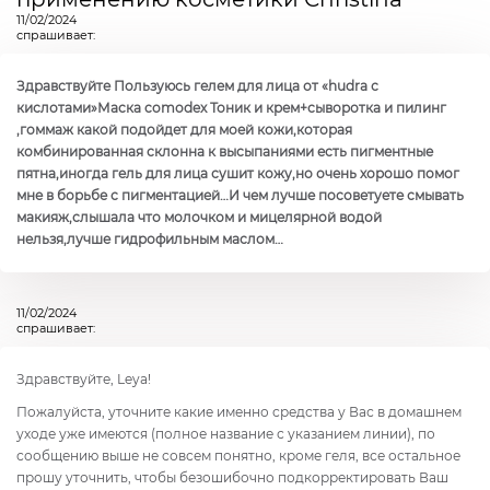
11/02/2024
спрашивает:
Здравствуйте Пользуюсь гелем для лица от «hudra с
кислотами»Маска comodex Тоник и крем+сыворотка и пилинг
,гоммаж какой подойдет для моей кожи,которая
комбинированная склонна к высыпаниями есть пигментные
пятна,иногда гель для лица сушит кожу,но очень хорошо помог
мне в борьбе с пигментацией…И чем лучше посоветуете смывать
макияж,слышала что молочком и мицелярной водой
нельзя,лучше гидрофильным маслом…
11/02/2024
спрашивает:
Здравствуйте, Leya!
Пожалуйста, уточните какие именно средства у Вас в домашнем
уходе уже имеются (полное название с указанием линии), по
сообщению выше не совсем понятно, кроме геля, все остальное
прошу уточнить, чтобы безошибочно подкорректировать Ваш