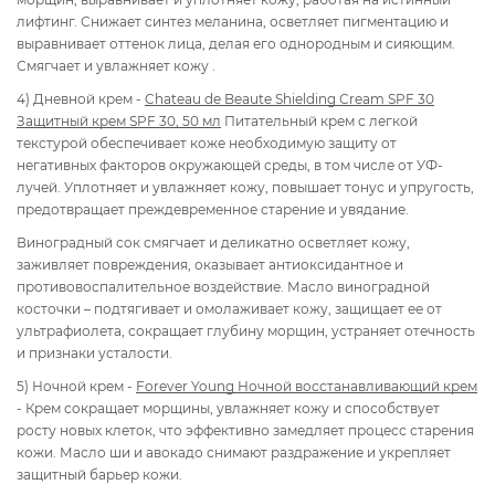
лифтинг. Снижает синтез меланина, осветляет пигментацию и
выравнивает оттенок лица, делая его однородным и сияющим.
Смягчает и увлажняет кожу .
4) Дневной крем -
Chateau de Beaute Shielding Сream SPF 30
Защитный крем SPF 30, 50 мл
Питательный крем с легкой
текстурой обеспечивает коже необходимую защиту от
негативных факторов окружающей среды, в том числе от УФ-
лучей. Уплотняет и увлажняет кожу, повышает тонус и упругость,
предотвращает преждевременное старение и увядание.
Виноградный сок смягчает и деликатно осветляет кожу,
заживляет повреждения, оказывает антиоксидантное и
противовоспалительное воздействие. Масло виноградной
косточки – подтягивает и омолаживает кожу, защищает ее от
ультрафиолета, сокращает глубину морщин, устраняет отечность
и признаки усталости.
5) Ночной крем -
Forever Young Ночной восстанавливающий крем
- Крем сокращает морщины, увлажняет кожу и способствует
росту новых клеток, что эффективно замедляет процесс старения
кожи. Масло ши и авокадо снимают раздражение и укрепляет
защитный барьер кожи.