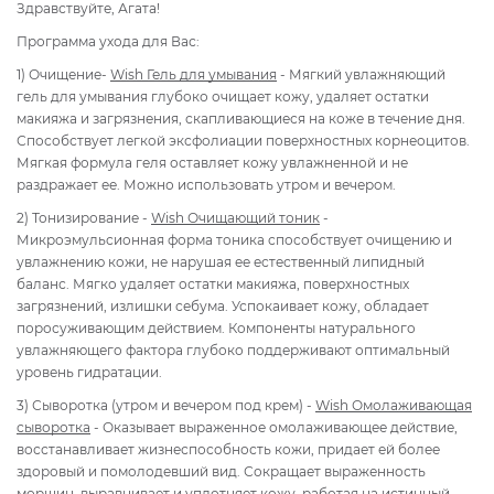
Здравствуйте, Агата!
Программа ухода для Вас:
1) Очищение-
Wish Гель для умывания
- Мягкий увлажняющий
гель для умывания глубоко очищает кожу, удаляет остатки
макияжа и загрязнения, скапливающиеся на коже в течение дня.
Способствует легкой эксфолиации поверхностных корнеоцитов.
Мягкая формула геля оставляет кожу увлажненной и не
раздражает ее. Можно использовать утром и вечером.
2) Тонизирование -
Wish Очищающий тоник
-
Микроэмульсионная форма тоника способствует очищению и
увлажнению кожи, не нарушая ее естественный липидный
баланс. Мягко удаляет остатки макияжа, поверхностных
загрязнений, излишки себума. Успокаивает кожу, обладает
поросуживающим действием. Компоненты натурального
увлажняющего фактора глубоко поддерживают оптимальный
уровень гидратации.
3) Сыворотка (утром и вечером под крем) -
Wish Омолаживающая
сыворотка
- Оказывает выраженное омолаживающее действие,
восстанавливает жизнеспособность кожи, придает ей более
здоровый и помолодевший вид. Сокращает выраженность
морщин, выравнивает и уплотняет кожу, работая на истинный