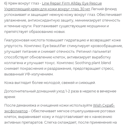
6) Крем вокруг глаз -
Line Repair Firm Allday Eye Rescue
Укрепляющий крем для кожи вокруг глаз, 30 мл
Легкий флюид
успокаивает и защищает нежную кожу вокруг глаз. Обеспечивает
увлажнение, антиоксидантную защиту, минимизирует отечность
и темные круги. Разглаживает существующие морщинки и
препятствует образованию новых.
Гиалуроновая кислота повышает гидратацию и возвращает коже
упругость. Комплекс Eye beautifier стимулирует кровообращение,
улучшает питание и снимает отечность. Ретинил пальмитат
способствует обновлению клеток, активизирует выработку
коллагена и улучшает тонус. Комплекс Soothing plant blend
снимает покраснения и раздражения, предотвращает стресс,
вызванный УФ-излучением.
Кожа выглядит более молодой, свежей и сияющей.
Дополнительный домашний уход 1-2 раза в неделю в вечернее
время:
После демакияжа и очищения кожи используйте
Wish Скраб-
эксфолиатор
- Обеспечивает мягкое отшелушивание роговых
клеток, выравнивает кожу и подготавливает ее к нанесению
активных препаратов. Слегка охлаждает, после применения на