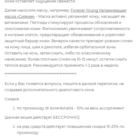
коже оставляет ощущение свежести.
Далее наносите маску, например,
Forever Young Увлажняющая
маска «Сияние»
- Маска активно увлажняет кожу, насыщает ее
витаминами. Пептиды стимулируют процессы обновления и
омоложения кожи. Фитокохезин увеличивает сопротивляемость
и когезию клеток, предотвращает обезвоживание и укрепляет
защитный барьер кожи. Вечером нанести препарат ровным слоем
на кожу лица, шеи и декольте, избегая орбитальной зоны.
Оставить на ночь, затем смыть, либо по классическому
нанесению: более плотным слоем на 10-15 минут, остатки смыть
тёплой водой. Рекомендуется применять 1-2 раза в неделю.
***********************************************
Если у Вас появятся вопросы, пишите в данной переписке, не
создавая дополнительного диалогового окна.
Скидка:
по промокоду dr.korenkina04 - 10% на весь ассортимент
(данная акция действует БЕССРОЧНО).
на ряд средств действует повышенная скидка 15-25% по
промокоду