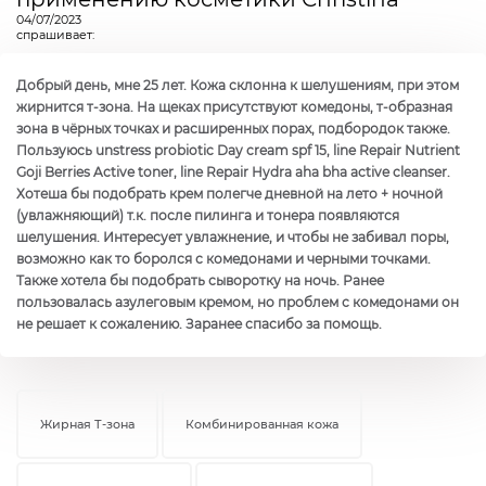
04/07/2023
спрашивает:
Добрый день, мне 25 лет. Кожа склонна к шелушениям, при этом
жирнится т-зона. На щеках присутствуют комедоны, т-образная
зона в чёрных точках и расширенных порах, подбородок также.
Пользуюсь unstress probiotic Day cream spf 15, line Repair Nutrient
Goji Berries Active toner, line Repair Hydra aha bha active cleanser.
Хотеша бы подобрать крем полегче дневной на лето + ночной
(увлажняющий) т.к. после пилинга и тонера появляются
шелушения. Интересует увлажнение, и чтобы не забивал поры,
возможно как то боролся с комедонами и черными точками.
Также хотела бы подобрать сыворотку на ночь. Ранее
пользовалась азулеговым кремом, но проблем с комедонами он
не решает к сожалению. Заранее спасибо за помощь.
Жирная Т-зона
Комбинированная кожа