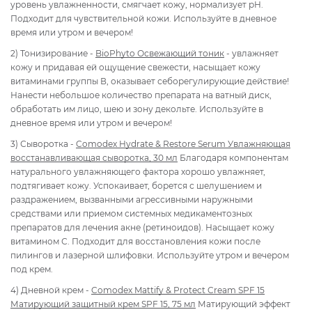
уровень увлажненности, смягчает кожу, нормализует pH.
Подходит для чувствительной кожи.
Используйте в дневное
время или утром и вечером!
2) Тонизирование -
BioPhyto Освежающий тоник
- увлажняет
кожу и придавая ей ощущение свежести, насыщает кожу
витаминами группы В, оказывает себорегулирующие действие!
Нанести небольшое количество препарата на ватный диск,
обработать им лицо, шею и зону декольте. Используйте в
дневное время или утром и вечером!
3) Сыворотка -
Comodex Hydrate & Restore Serum Увлажняющая
восстанавливающая сыворотка, 30 мл
Благодаря компонентам
натурального увлажняющего фактора хорошо увлажняет,
подтягивает кожу. Успокаивает, борется с шелушением и
раздражением, вызванными агрессивными наружными
средствами или приемом системных медикаментозных
препаратов для лечения акне (ретиноидов). Насыщает кожу
витамином С. Подходит для восстановления кожи после
пилингов и лазерной шлифовки. Используйте утром и вечером
под крем.
4) Дневной крем -
Comodex Mattify & Protect Cream SPF 15
Матирующий защитный крем SPF 15, 75 мл
Матирующий эффект