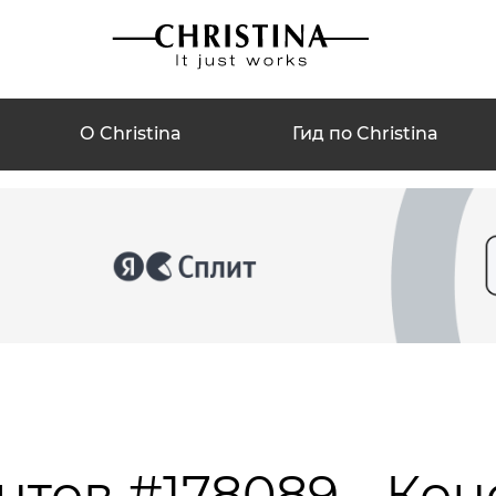
О Christina
Гид по Christina
нтов #178089 - Кон