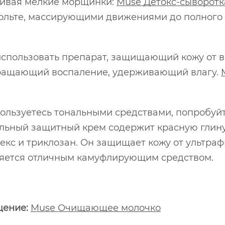
живая мелкие морщинки:
Muse Детокс-сыворотк
ольте, массирующими движениями до полного в
использовать препарат, защищающий кожу от 
ращающий воспаление, удерживающий влагу.
пользуетесь тональными средствами, попробуй
альный защитный крем содержит красную глину
екс и триклозан. Он защищает кожу от ультраф
ляется отличным камуфлирующим средством.
щение:
Muse Очищающее молочко