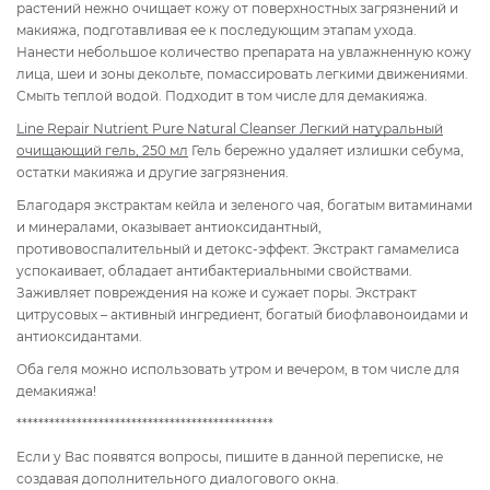
растений нежно очищает кожу от поверхностных загрязнений и
макияжа, подготавливая ее к последующим этапам ухода.
Нанести небольшое количество препарата на увлажненную кожу
лица, шеи и зоны декольте, помассировать легкими движениями.
Смыть теплой водой. Подходит в том числе для демакияжа.
Line Repair Nutrient Pure Natural Cleanser Легкий натуральный
очищающий гель, 250 мл
Гель бережно удаляет излишки себума,
остатки макияжа и другие загрязнения.
Благодаря экстрактам кейла и зеленого чая, богатым витаминами
и минералами, оказывает антиоксидантный,
противовоспалительный и детокс-эффект. Экстракт гамамелиса
успокаивает, обладает антибактериальными свойствами.
Заживляет повреждения на коже и сужает поры. Экстракт
цитрусовых – активный ингредиент, богатый биофлавоноидами и
антиоксидантами.
Оба геля можно использовать утром и вечером, в том числе для
демакияжа!
***********************************************
Если у Вас появятся вопросы, пишите в данной переписке, не
создавая дополнительного диалогового окна.