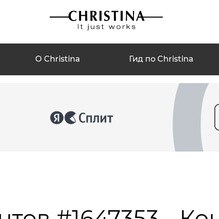
О Christina
Гид по Christina
нтов #1647353 - Ко