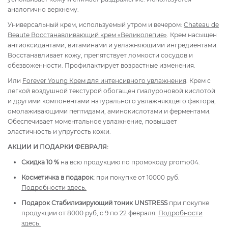
аналогично верхнему.
Универсальный крем, используемый утром и вечером:
Chateau de
Beaute
Восстанавливающий крем «Великолепие»
. Крем насыщен
антиоксидантами, витаминами и увлажняющими ингредиентами.
Восстанавливает кожу, препятствует ломкости сосудов и
обезвоженности. Профилактирует возрастные изменения.
Или
Forever Young
Крем для интенсивного увлажнения
. Крем с
легкой воздушной текстурой обогащен гиалуроновой кислотой
и другими компонентами натурального увлажняющего фактора,
омолаживающими пептидами, аминокислотами и ферментами.
Обеспечивает моментальное увлажнение, повышает
эластичность и упругость кожи.
АКЦИИ И ПОДАРКИ ФЕВРАЛЯ:
Скидка 10 %
на всю продукцию по промокоду promo04.
Косметичка в подарок:
при покупке от 10000 руб.
Подробности здесь.
Подарок Стабилизирующий тоник UNSTRESS
при покупке
продукции от 8000 руб, с 9 по 22 февраля.
Подробности
здесь.