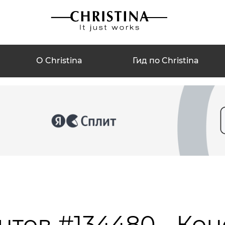
О Christina
Гид по Christina
нтов #134480 - Ко