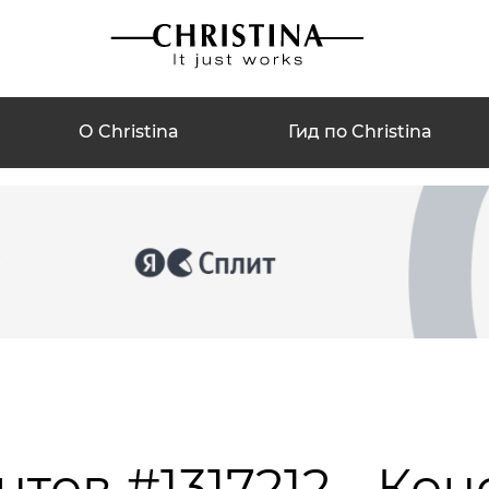
О Christina
Гид по Christina
тов #1317212 - Ко