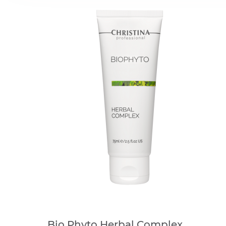
Bio Phyto Нerbal Complex