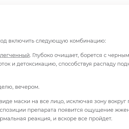
ход включить следующую комбинацию:
блегченный
. Глубоко очищает, борется с черны
ток и детоксикацию, способствуя распаду под
делю, вечером.
иде маски на все лицо, исключая зону вокруг г
экспозиции препарата появится ощущение жже
ормальная реакция, и вскоре все пройдет.