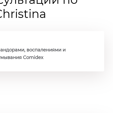
ristina
мандорами, воспалениями и
 умывания Comidex