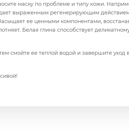
аносите маску по проблеме и типу кожи. Напри
адает выраженным регенерирующим действием:
 Насыщает ее ценными компонентами, восста
уплотняет. Белая глина способствует деликатн
затем смойте ее теплой водой и завершите ухо
сивой!